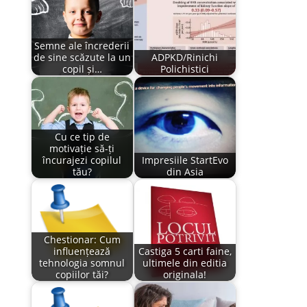
Semne ale încrederii
de sine scăzute la un
ADPKD/Rinichi
copil și…
Polichistici
Cu ce tip de
motivație să-ți
încurajezi copilul
Impresiile StartEvo
tău?
din Asia
Chestionar: Cum
influențează
Castiga 5 carti faine,
tehnologia somnul
ultimele din editia
copiilor tăi?
originala!