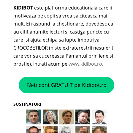
KIDIBOT
este platforma educationala care ii
motiveaza pe copii sa vrea sa citeasca mai
mult. Ei raspund la chestionare, dovedesc ca
au citit anumite lecturi si castiga puncte cu
care isi ajuta echipa sa lupte impotriva
CROCOBETILOR (niste extraterestrii nesuferiti
care vor sa cucereasca Pamantul prin lene si
prostie). Intrati acum pe
www.kidibot.ro
.
Fă-ți cont GRATUIT pe Kidibot.ro
SUSTINATORI