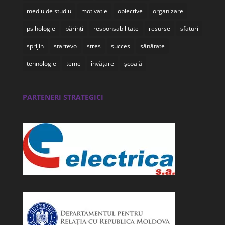
mediu de studiu
motivatie
obiective
organizare
psihologie
părinți
responsabilitate
resurse
sfaturi
sprijin
startevo
stres
succes
sănătate
tehnologie
teme
învățare
școală
PARTENERI STRATEGICI