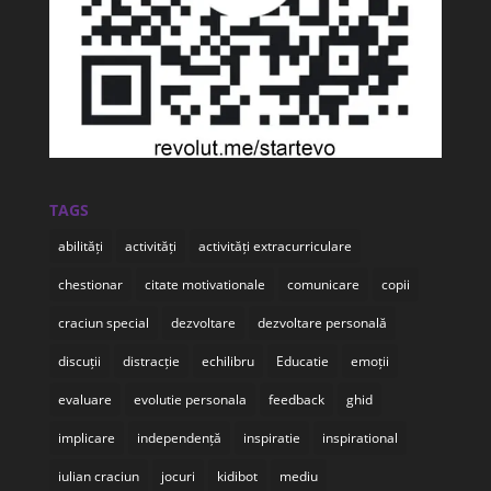
TAGS
abilități
activități
activități extracurriculare
chestionar
citate motivationale
comunicare
copii
craciun special
dezvoltare
dezvoltare personală
discuții
distracție
echilibru
Educatie
emoții
evaluare
evolutie personala
feedback
ghid
implicare
independență
inspiratie
inspirational
iulian craciun
jocuri
kidibot
mediu