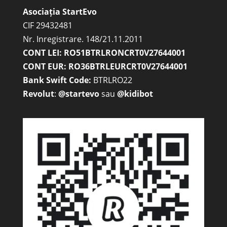
Asociația StartEvo
CIF 29432481
Nr. Inregistrare. 148/21.11.2011
CONT LEI: RO51BTRLRONCRT0V27644001
CONT EUR: RO36BTRLEURCRT0V27644001
Bank Swift Code:
BTRLRO22
Revolut
:
@startevo
sau
@kidibot