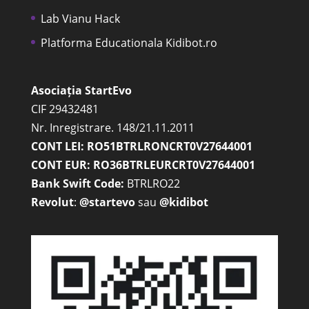
Lab Vianu Hack
Platforma Educationala Kidibot.ro
Asociația StartEvo
CIF 29432481
Nr. Inregistrare. 148/21.11.2011
CONT LEI: RO51BTRLRONCRT0V27644001
CONT EUR: RO36BTRLEURCRT0V27644001
Bank Swift Code:
BTRLRO22
Revolut
:
@startevo
sau
@kidibot