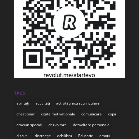
TAGS
abilități
activități
activități extracurriculare
chestionar
citate motivationale
comunicare
copii
craciun special
dezvoltare
dezvoltare personală
discuții
distracție
echilibru
Educatie
emoții