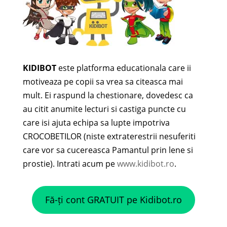
KIDIBOT
este platforma educationala care ii
motiveaza pe copii sa vrea sa citeasca mai
mult. Ei raspund la chestionare, dovedesc ca
au citit anumite lecturi si castiga puncte cu
care isi ajuta echipa sa lupte impotriva
CROCOBETILOR (niste extraterestrii nesuferiti
care vor sa cucereasca Pamantul prin lene si
prostie). Intrati acum pe
www.kidibot.ro
.
Fă-ți cont GRATUIT pe Kidibot.ro