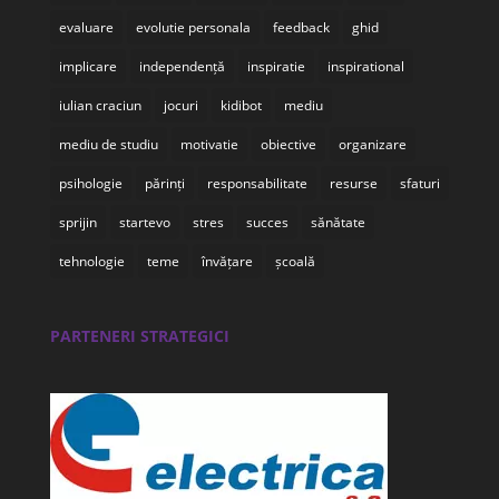
evaluare
evolutie personala
feedback
ghid
implicare
independență
inspiratie
inspirational
iulian craciun
jocuri
kidibot
mediu
mediu de studiu
motivatie
obiective
organizare
psihologie
părinți
responsabilitate
resurse
sfaturi
sprijin
startevo
stres
succes
sănătate
tehnologie
teme
învățare
școală
PARTENERI STRATEGICI