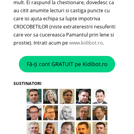
au citit anumite lecturi si castiga puncte cu
care isi ajuta echipa sa lupte impotriva
CROCOBETILOR (niste extraterestrii nesuferiti
care vor sa cucereasca Pamantul prin lene si
prostie). Intrati acum pe
www.kidibot.ro
.
Fă-ți cont GRATUIT pe Kidibot.ro
SUSTINATORI