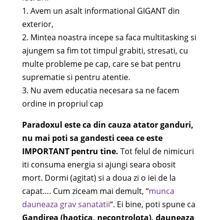
1. Avem un asalt informational GIGANT din
exterior,
2. Mintea noastra incepe sa faca multitasking si
ajungem sa fim tot timpul grabiti, stresati, cu
multe probleme pe cap, care se bat pentru
suprematie si pentru atentie.
3. Nu avem educatia necesara sa ne facem
ordine in propriul cap
Paradoxul este ca din cauza atator ganduri,
nu mai poti sa gandesti ceea ce este
IMPORTANT pentru tine.
Tot felul de nimicuri
iti consuma energia si ajungi seara obosit
mort. Dormi (agitat) si a doua zi o iei de la
capat…. Cum ziceam mai demult, “
munca
dauneaza grav sanatatii
“. Ei bine, poti spune ca
Gandirea (haotica, necontrolota), dauneaza