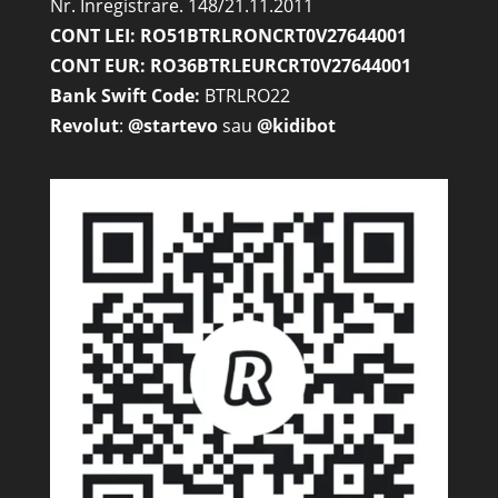
CONT LEI: RO51BTRLRONCRT0V27644001
CONT EUR: RO36BTRLEURCRT0V27644001
Bank Swift Code:
BTRLRO22
Revolut
:
@startevo
sau
@kidibot