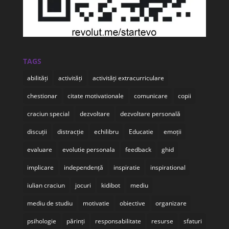
TAGS
abilități
activități
activități extracurriculare
chestionar
citate motivationale
comunicare
copii
craciun special
dezvoltare
dezvoltare personală
discuții
distracție
echilibru
Educatie
emoții
evaluare
evolutie personala
feedback
ghid
implicare
independență
inspiratie
inspirational
iulian craciun
jocuri
kidibot
mediu
mediu de studiu
motivatie
obiective
organizare
psihologie
părinți
responsabilitate
resurse
sfaturi
sprijin
startevo
stres
succes
sănătate