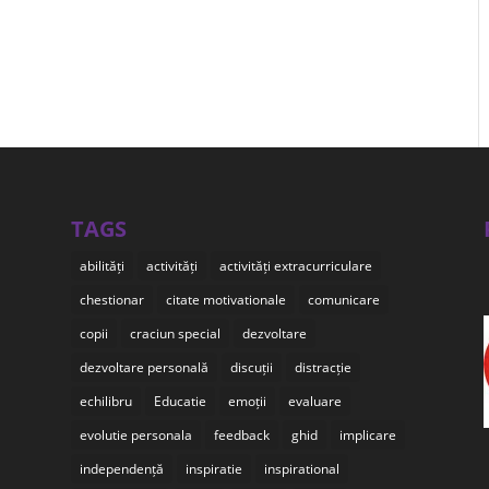
TAGS
abilități
activități
activități extracurriculare
chestionar
citate motivationale
comunicare
copii
craciun special
dezvoltare
dezvoltare personală
discuții
distracție
echilibru
Educatie
emoții
evaluare
evolutie personala
feedback
ghid
implicare
independență
inspiratie
inspirational