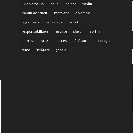
iulian craciun
jocuri
kidibot
mediu
mediu de studiu
motivatie
obiective
organizare
psihologie
părinți
responsabilitate
resurse
sfaturi
sprijin
startevo
stres
succes
sănătate
tehnologie
teme
învățare
școală