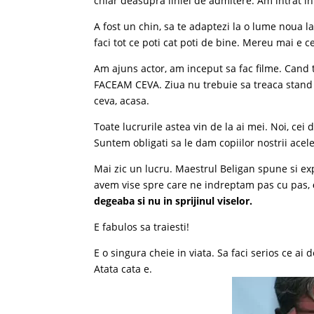
chiar deasupra liniei de admitere. Am intrat i
A fost un chin, sa te adaptezi la o lume noua l
faci tot ce poti cat poti de bine. Mereu mai e c
Am ajuns actor, am inceput sa fac filme. Cand 
FACEAM CEVA. Ziua nu trebuie sa treaca stand i
ceva, acasa.
Toate lucrurile astea vin de la ai mei. Noi, cei
Suntem obligati sa le dam copiilor nostrii acele
Mai zic un lucru. Maestrul Beligan spune si exp
avem vise spre care ne indreptam pas cu pas,
degeaba si nu in sprijinul viselor.
E fabulos sa traiesti!
E o singura cheie in viata. Sa faci serios ce ai d
Atata cata e.