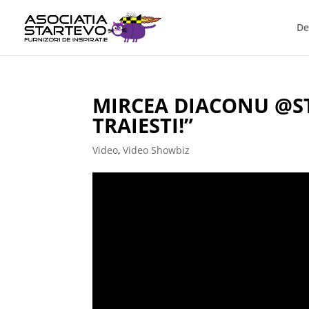
De
MIRCEA DIACONU @ST
TRAIESTI!”
Video
,
Video Showbiz