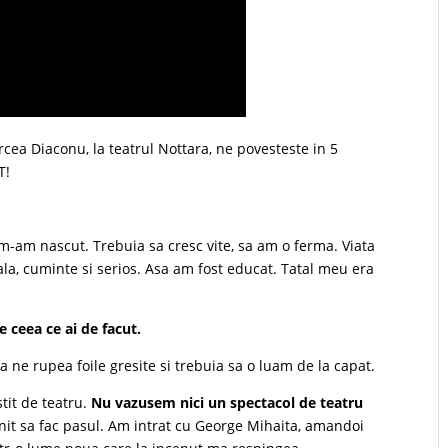
ircea Diaconu, la teatrul Nottara, ne povesteste in 5
T!
 m-am nascut. Trebuia sa cresc vite, sa am o ferma. Viata
ala, cuminte si serios. Asa am fost educat. Tatal meu era
ne ceea ce ai de facut.
a ne rupea foile gresite si trebuia sa o luam de la capat.
it de teatru.
Nu vazusem nici un spectacol de teatru
nit sa fac pasul. Am intrat cu George Mihaita, amandoi