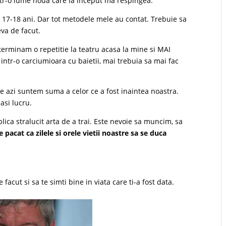
ntr-o lume noua care la inceput ma respingea.
a 17-18 ani. Dar tot metodele mele au contat. Trebuie sa
eva de facut.
terminam o repetitie la teatru acasa la mine si MAI
ntr-o carciumioara cu baietii, mai trebuia sa mai fac
 de azi suntem suma a celor ce a fost inaintea noastra.
asi lucru.
lica stralucit arta de a trai. Este nevoie sa muncim, sa
e pacat ca zilele si orele vietii noastre sa se duca
e facut si sa te simti bine in viata care ti-a fost data.