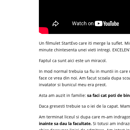
Un filmulet StartEvo care iti merge la suflet. M
minute chintesenta unei vieti intregi. EXCELEN
Faptul ca sunt aici este un miracol.
In mod normal trebuia sa fiu in muntii in care
face ce vrea din noi. Am facut scoala dupa sco
invatator si bunicul meu era preot.
Asta am auzit in familie:
sa faci cat poti de bi
Daca gresesti trebuie sa o iei de la capat. Mam
Am terminat liceul si dupa care m-am indragost
inainte sa dau la facultate.
Si totusi am indraz