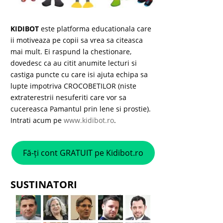
KIDIBOT
este platforma educationala care
ii motiveaza pe copii sa vrea sa citeasca
mai mult. Ei raspund la chestionare,
dovedesc ca au citit anumite lecturi si
castiga puncte cu care isi ajuta echipa sa
lupte impotriva CROCOBETILOR (niste
extraterestrii nesuferiti care vor sa
cucereasca Pamantul prin lene si prostie).
Intrati acum pe
www.kidibot.ro
.
Fă-ți cont GRATUIT pe Kidibot.ro
SUSTINATORI