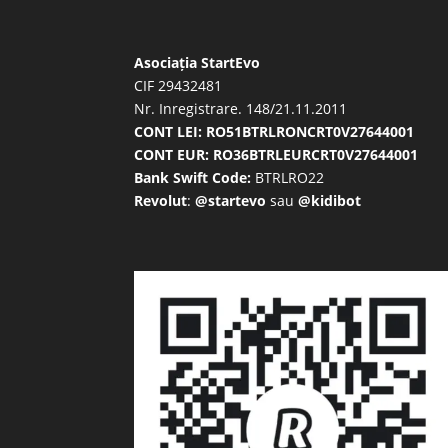
Asociația StartEvo
CIF 29432481
Nr. Inregistrare. 148/21.11.2011
CONT LEI: RO51BTRLRONCRT0V27644001
CONT EUR: RO36BTRLEURCRT0V27644001
Bank Swift Code:
BTRLRO22
Revolut
:
@startevo
sau
@kidibot