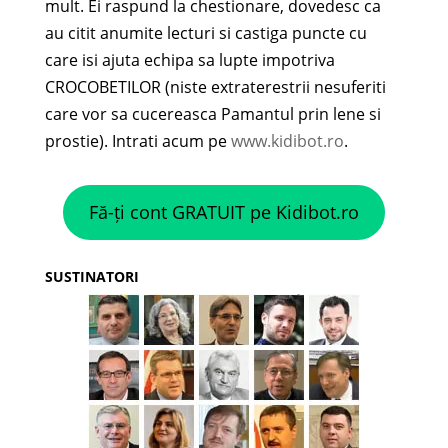
mult. Ei raspund la chestionare, dovedesc ca
au citit anumite lecturi si castiga puncte cu
care isi ajuta echipa sa lupte impotriva
CROCOBETILOR (niste extraterestrii nesuferiti
care vor sa cucereasca Pamantul prin lene si
prostie). Intrati acum pe
www.kidibot.ro
.
Fă-ți cont GRATUIT pe Kidibot.ro
SUSTINATORI