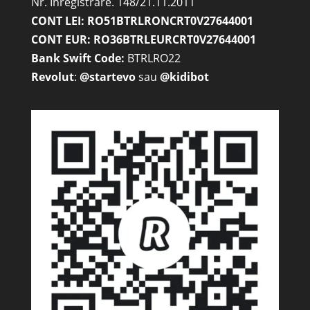
Nr. Inregistrare. 148/21.11.2011
CONT LEI: RO51BTRLRONCRT0V27644001
CONT EUR: RO36BTRLEURCRT0V27644001
Bank Swift Code:
BTRLRO22
Revolut
:
@startevo
sau
@kidibot