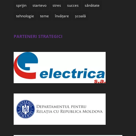
sprijin
startevo
stres
succes
sănătate
tehnologie
teme
învățare
școală
PARTENERI STRATEGICI