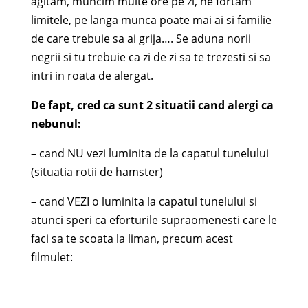
agitam, muncim multe ore pe zi, ne fortam
limitele, pe langa munca poate mai ai si familie
de care trebuie sa ai grija…. Se aduna norii
negrii si tu trebuie ca zi de zi sa te trezesti si sa
intri in roata de alergat.
De fapt, cred ca sunt 2 situatii cand alergi ca
nebunul:
– cand NU vezi luminita de la capatul tunelului
(situatia rotii de hamster)
– cand VEZI o luminita la capatul tunelului si
atunci speri ca eforturile supraomenesti care le
faci sa te scoata la liman, precum acest
filmulet: