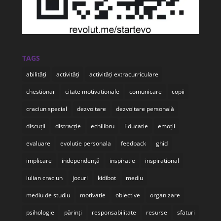
TAGS
abilități
activități
activități extracurriculare
chestionar
citate motivationale
comunicare
copii
craciun special
dezvoltare
dezvoltare personală
discuții
distracție
echilibru
Educatie
emoții
evaluare
evolutie personala
feedback
ghid
implicare
independență
inspiratie
inspirational
iulian craciun
jocuri
kidibot
mediu
mediu de studiu
motivatie
obiective
organizare
psihologie
părinți
responsabilitate
resurse
sfaturi