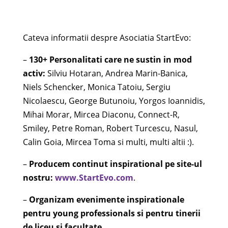
Cateva informatii despre Asociatia StartEvo:
–
130+ Personalitati care ne sustin in mod
activ:
Silviu Hotaran, Andrea Marin-Banica,
Niels Schencker, Monica Tatoiu, Sergiu
Nicolaescu, George Butunoiu, Yorgos Ioannidis,
Mihai Morar, Mircea Diaconu, Connect-R,
Smiley, Petre Roman, Robert Turcescu, Nasul,
Calin Goia, Mircea Toma si multi, multi altii :).
–
Producem continut inspirational pe site-ul
nostru:
www.StartEvo.com
.
–
Organizam evenimente inspirationale
pentru
young professionals
si pentru tinerii
de liceu si facultate.