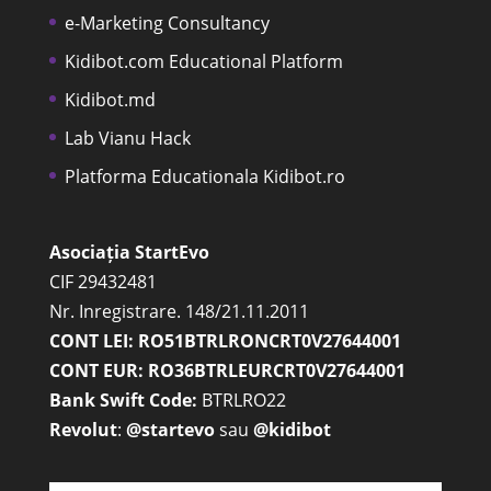
e-Marketing Consultancy
Kidibot.com Educational Platform
Kidibot.md
Lab Vianu Hack
Platforma Educationala Kidibot.ro
Asociația StartEvo
CIF 29432481
Nr. Inregistrare. 148/21.11.2011
CONT LEI: RO51BTRLRONCRT0V27644001
CONT EUR: RO36BTRLEURCRT0V27644001
Bank Swift Code:
BTRLRO22
Revolut
:
@startevo
sau
@kidibot