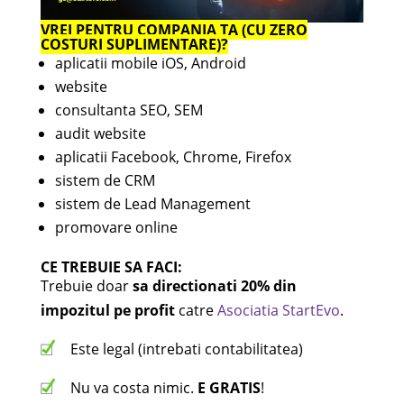
VREI PENTRU COMPANIA TA (CU ZERO
COSTURI SUPLIMENTARE)?
aplicatii mobile iOS, Android
website
consultanta SEO, SEM
audit website
aplicatii Facebook, Chrome, Firefox
sistem de CRM
sistem de Lead Management
promovare online
CE TREBUIE SA FACI:
Trebuie doar
sa directionati 20% din
impozitul pe profit
catre
Asociatia StartEvo
.
Este legal (intrebati contabilitatea)
Nu va costa nimic.
E GRATIS
!