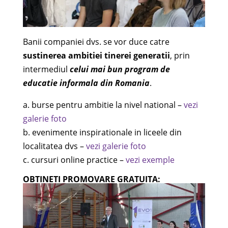
Banii companiei dvs. se vor duce catre
sustinerea ambitiei tinerei generatii
, prin
intermediul
celui mai bun program de
educatie informala din Romani
a
.
a. burse pentru ambitie la nivel national –
vezi
galerie foto
b. evenimente inspirationale in liceele din
localitatea dvs –
vezi galerie foto
c. cursuri online practice –
vezi exemple
OBTINETI PROMOVARE GRATUITA: