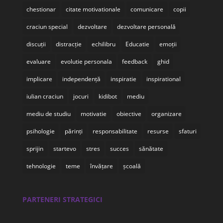
chestionar
citate motivationale
comunicare
copii
craciun special
dezvoltare
dezvoltare personală
discuții
distracție
echilibru
Educatie
emoții
evaluare
evolutie personala
feedback
ghid
implicare
independență
inspiratie
inspirational
iulian craciun
jocuri
kidibot
mediu
mediu de studiu
motivatie
obiective
organizare
psihologie
părinți
responsabilitate
resurse
sfaturi
sprijin
startevo
stres
succes
sănătate
tehnologie
teme
învățare
școală
PARTENERI STRATEGICI