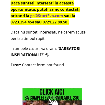
Daca sunteti interesati in aceasta
oportunitate, puteti sa ne contactati
oricand la
go@StartEvo.com
sau la
0723.394.454 sau 0721.22.88.58 .
Daca nu sunteti interesati, ne cerem scuze
pentru timpul rapit.
In ambele cazuri, va uram: “
SARBATORI
INSPIRATIONALE!
” 🙂
Error:
Contact form not found.