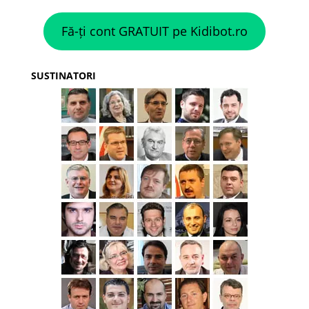
Fă-ți cont GRATUIT pe Kidibot.ro
SUSTINATORI