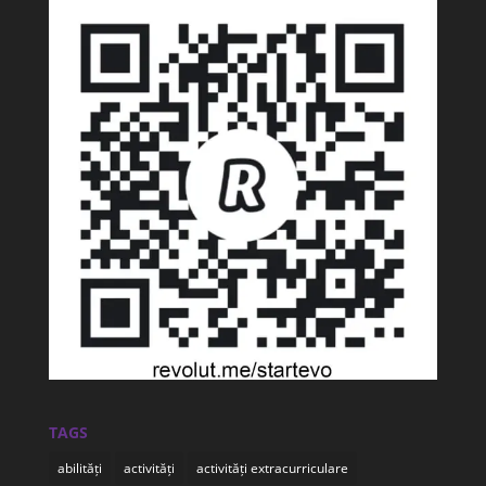
TAGS
abilități
activități
activități extracurriculare