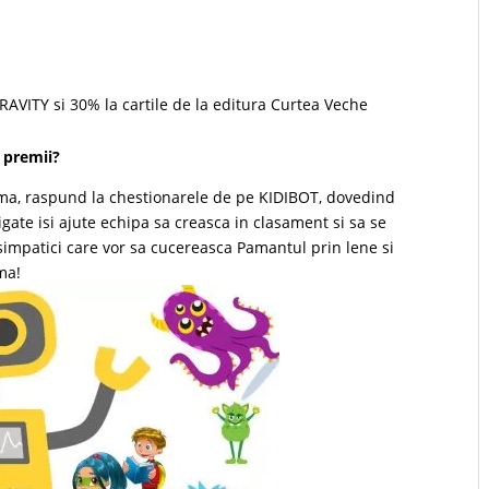
AVITY si 30% la cartile de la editura Curtea Veche
e premii?
 urma, raspund la chestionarele de pe KIDIBOT, dovedind
tigate isi ajute echipa sa creasca in clasament si sa se
simpatici care vor sa cucereasca Pamantul prin lene si
ima!