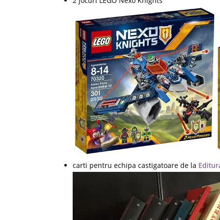
2 jocuri LEGO Nexo Knights
carti pentru echipa castigatoare de la
Editur