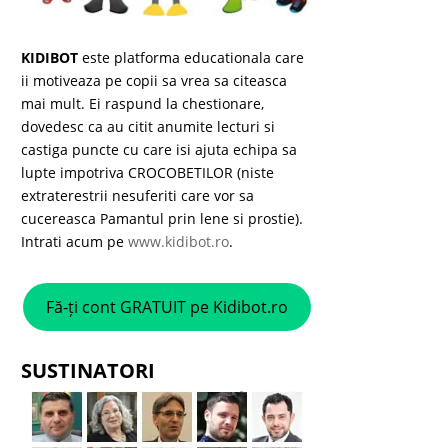
KIDIBOT
este platforma educationala care
ii motiveaza pe copii sa vrea sa citeasca
mai mult. Ei raspund la chestionare,
dovedesc ca au citit anumite lecturi si
castiga puncte cu care isi ajuta echipa sa
lupte impotriva CROCOBETILOR (niste
extraterestrii nesuferiti care vor sa
cucereasca Pamantul prin lene si prostie).
Intrati acum pe
www.kidibot.ro
.
Fă-ți cont GRATUIT pe Kidibot.ro
SUSTINATORI