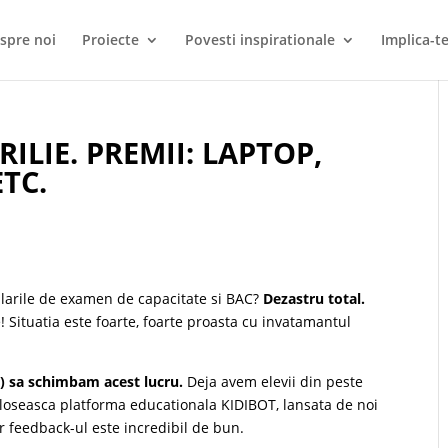
spre noi
Proiecte
Povesti inspirationale
Implica-te
ILIE. PREMII: LAPTOP,
ETC.
mularile de examen de capacitate si BAC?
Dezastru total.
 Situatia este foarte, foarte proasta cu invatamantul
m) sa schimbam acest lucru.
Deja avem elevii din peste
oloseasca platforma educationala KIDIBOT, lansata de noi
ar feedback-ul este incredibil de bun.