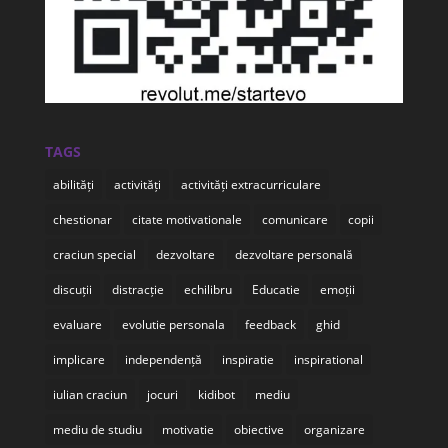
TAGS
abilități
activități
activități extracurriculare
chestionar
citate motivationale
comunicare
copii
craciun special
dezvoltare
dezvoltare personală
discuții
distracție
echilibru
Educatie
emoții
evaluare
evolutie personala
feedback
ghid
implicare
independență
inspiratie
inspirational
iulian craciun
jocuri
kidibot
mediu
mediu de studiu
motivatie
obiective
organizare