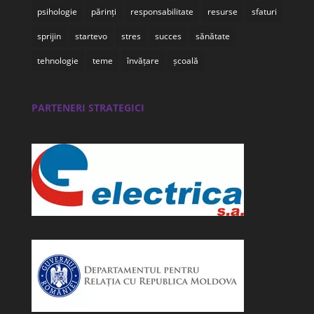
psihologie
părinți
responsabilitate
resurse
sfaturi
sprijin
startevo
stres
succes
sănătate
tehnologie
teme
învățare
școală
PARTENERI STRATEGICI