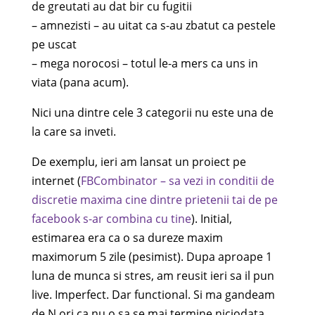
de greutati au dat bir cu fugitii
– amnezisti – au uitat ca s-au zbatut ca pestele
pe uscat
– mega norocosi – totul le-a mers ca uns in
viata (pana acum).
Nici una dintre cele 3 categorii nu este una de
la care sa inveti.
De exemplu, ieri am lansat un proiect pe
internet (
FBCombinator – sa vezi in conditii de
discretie maxima cine dintre prietenii tai de pe
facebook s-ar combina cu tine
). Initial,
estimarea era ca o sa dureze maxim
maximorum 5 zile (pesimist). Dupa aproape 1
luna de munca si stres, am reusit ieri sa il pun
live. Imperfect. Dar functional. Si ma gandeam
de N ori ca nu o sa se mai termine niciodata.