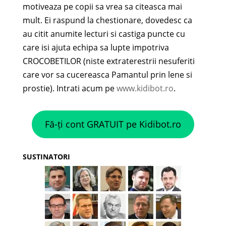
motiveaza pe copii sa vrea sa citeasca mai
mult. Ei raspund la chestionare, dovedesc ca
au citit anumite lecturi si castiga puncte cu
care isi ajuta echipa sa lupte impotriva
CROCOBETILOR (niste extraterestrii nesuferiti
care vor sa cucereasca Pamantul prin lene si
prostie). Intrati acum pe
www.kidibot.ro
.
Fă-ți cont GRATUIT pe Kidibot.ro
SUSTINATORI