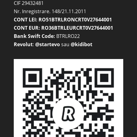
CIF 29432481
Nr. Inregistrare. 148/21.11.2011
CONT LEI: RO51BTRLRONCRT0V27644001
CONT EUR: RO36BTRLEURCRT0V27644001
Bank Swift Code:
BTRLRO22
Revolut
:
@startevo
sau
@kidibot