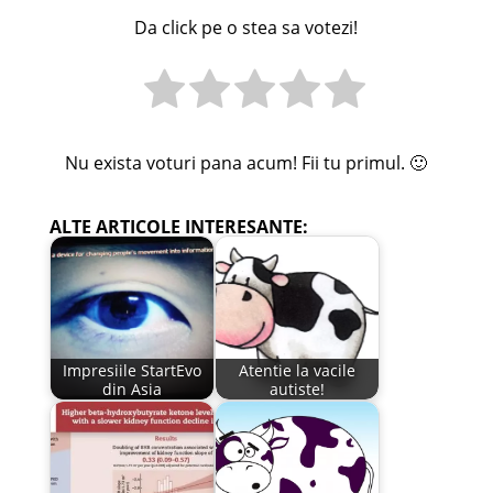
Da click pe o stea sa votezi!
Nu exista voturi pana acum! Fii tu primul. 🙂
ALTE ARTICOLE INTERESANTE:
Impresiile StartEvo
Atentie la vacile
din Asia
autiste!