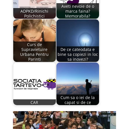
Aveti nevoie de o
ADPKD/Rinichi
marca faina?
Polichistici
Memorabila?
Curs de
Supravietuire
De ce cateodata e
Urbana Pentru
bine sa copiezi in loc
Parinti
sa inovezi?
Cum sa o iei de la
CAR
capat si de ce