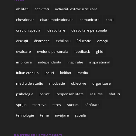
abilități
activități
activități extracurriculare
chestionar
citate motivationale
comunicare
copii
craciun special
dezvoltare
dezvoltare personală
discuții
distracție
echilibru
Educatie
emoții
evaluare
evolutie personala
feedback
ghid
implicare
independență
inspiratie
inspirational
iulian craciun
jocuri
kidibot
mediu
mediu de studiu
motivatie
obiective
organizare
psihologie
părinți
responsabilitate
resurse
sfaturi
sprijin
startevo
stres
succes
sănătate
tehnologie
teme
învățare
școală
PARTENERI STRATEGICI