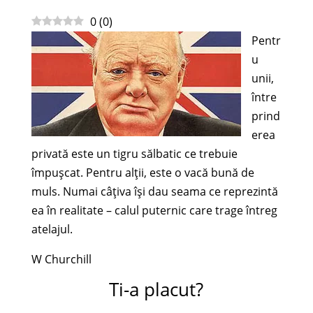
0
(
0
)
Pentr
u
unii,
între
prind
erea
privată este un tigru sălbatic ce trebuie
împuşcat. Pentru alţii, este o vacă bună de
muls. Numai câţiva îşi dau seama ce reprezintă
ea în realitate – calul puternic care trage întreg
atelajul.
W Churchill
Ti-a placut?