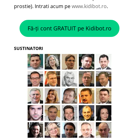
prostie). Intrati acum pe
www.kidibot.ro
.
Fă-ți cont GRATUIT pe Kidibot.ro
SUSTINATORI