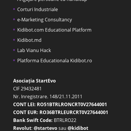
Corturi Industriale
e-Marketing Consultancy
Kidibot.com Educational Platform
Kidibot.md
Lab Vianu Hack
Platforma Educationala Kidibot.ro
Asociația StartEvo
CIF 29432481
Nr. Inregistrare. 148/21.11.2011
CONT LEI: RO51BTRLRONCRT0V27644001
CONT EUR: RO36BTRLEURCRT0V27644001
Bank Swift Code:
BTRLRO22
Revolut
:
@startevo
sau
@kidibot