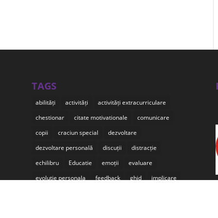
TAGS
abilități
activități
activități extracurriculare
chestionar
citate motivationale
comunicare
copii
craciun special
dezvoltare
dezvoltare personală
discuții
distracție
echilibru
Educatie
emoții
evaluare
evolutie personala
feedback
ghid
implicare
independență
inspiratie
inspirational
iulian craciun
jocuri
kidibot
mediu