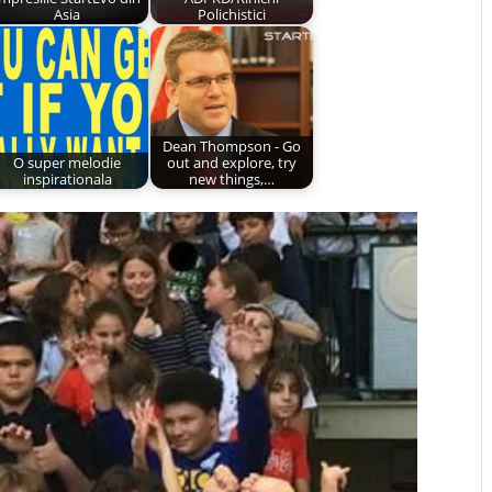
Asia
Polichistici
Dean Thompson - Go
O super melodie
out and explore, try
inspirationala
new things,…