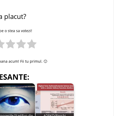
a placut?
pe o stea sa votezi!
pana acum! Fii tu primul. 🙂
ESANTE:
Impresiile StartEvo din
ADPKD/Rinichi