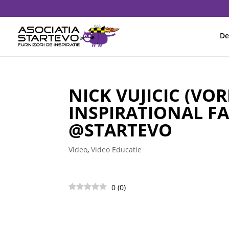
De
NICK VUJICIC (VO
INSPIRATIONAL FA
@STARTEVO
Video
,
Video Educatie
0
(
0
)