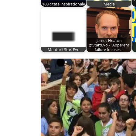
100 citate inspirationale
Media
James Heaton
@StartEvo - "Apparent
Mentorii StartEvo
failure focuses…