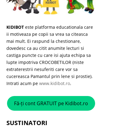
KIDIBOT
este platforma educationala care
ii motiveaza pe copii sa vrea sa citeasca
mai mult. Ei raspund la chestionare,
dovedesc ca au citit anumite lecturi si
castiga puncte cu care isi ajuta echipa sa
lupte impotriva CROCOBETILOR (niste
extraterestrii nesuferiti care vor sa
cucereasca Pamantul prin lene si prostie).
Intrati acum pe
www.kidibot.ro
.
Fă-ți cont GRATUIT pe Kidibot.ro
SUSTINATORI