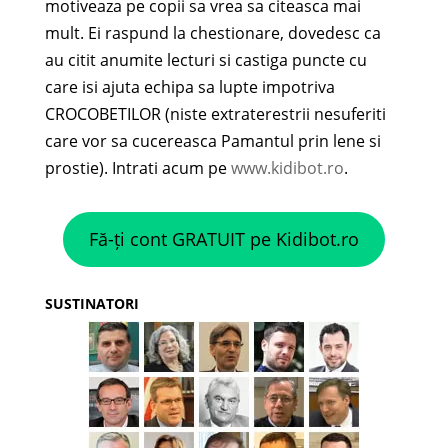
motiveaza pe copii sa vrea sa citeasca mai
mult. Ei raspund la chestionare, dovedesc ca
au citit anumite lecturi si castiga puncte cu
care isi ajuta echipa sa lupte impotriva
CROCOBETILOR (niste extraterestrii nesuferiti
care vor sa cucereasca Pamantul prin lene si
prostie). Intrati acum pe
www.kidibot.ro
.
Fă-ți cont GRATUIT pe Kidibot.ro
SUSTINATORI