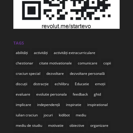
TAGS
abilități
activități
activități extracurriculare
chestionar
citate motivationale
comunicare
copii
craciun special
dezvoltare
dezvoltare personală
discuții
distracție
echilibru
Educatie
emoții
evaluare
evolutie personala
feedback
ghid
implicare
independență
inspiratie
inspirational
iulian craciun
jocuri
kidibot
mediu
mediu de studiu
motivatie
obiective
organizare