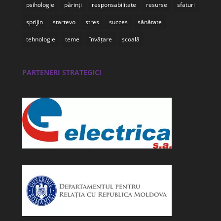
psihologie
părinți
responsabilitate
resurse
sfaturi
sprijin
startevo
stres
succes
sănătate
tehnologie
teme
învățare
școală
PARTENERI STRATEGICI