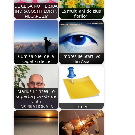
DE CE SA NU FIE ZIUA
INDRAGOSTITILOR IN
La multi ani de ziua
FIECARE ZI?
florilor!
Cum sa o iei de la
Impresiile StartEvo
capat si de ce
din Asia
Marius Brinzea - o
superba poveste de
viata
INSPIRATIONALA
Termeni