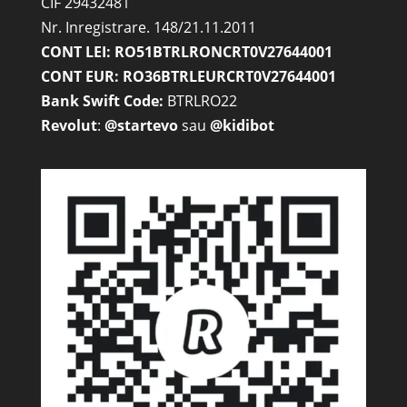
CIF 29432481
Nr. Inregistrare. 148/21.11.2011
CONT LEI: RO51BTRLRONCRT0V27644001
CONT EUR: RO36BTRLEURCRT0V27644001
Bank Swift Code:
BTRLRO22
Revolut
:
@startevo
sau
@kidibot