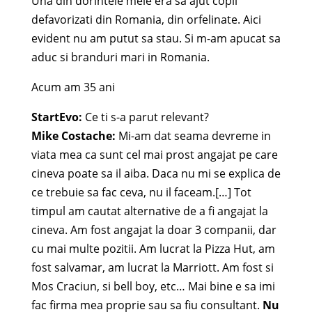
Una din dorintele mele era sa ajut copii
defavorizati din Romania, din orfelinate. Aici
evident nu am putut sa stau. Si m-am apucat sa
aduc si branduri mari in Romania.
Acum am 35 ani
StartEvo:
Ce ti s-a parut relevant?
Mike Costache:
Mi-am dat seama devreme in
viata mea ca sunt cel mai prost angajat pe care
cineva poate sa il aiba. Daca nu mi se explica de
ce trebuie sa fac ceva, nu il faceam.[…] Tot
timpul am cautat alternative de a fi angajat la
cineva. Am fost angajat la doar 3 companii, dar
cu mai multe pozitii. Am lucrat la Pizza Hut, am
fost salvamar, am lucrat la Marriott. Am fost si
Mos Craciun, si bell boy, etc… Mai bine e sa imi
fac firma mea proprie sau sa fiu consultant.
Nu