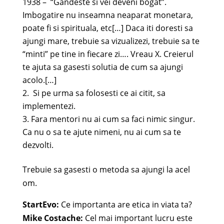
1938 – “Gandeste si vei deveni bogat”.
Imbogatire nu inseamna neaparat monetara,
poate fi si spirituala, etc[…] Daca iti doresti sa
ajungi mare, trebuie sa vizualizezi, trebuie sa te
“minti” pe tine in fiecare zi…. Vreau X. Creierul
te ajuta sa gasesti solutia de cum sa ajungi
acolo.[…]
Si pe urma sa folosesti ce ai citit, sa
implementezi.
Fara mentori nu ai cum sa faci nimic singur.
Ca nu o sa te ajute nimeni, nu ai cum sa te
dezvolti.
Trebuie sa gasesti o metoda sa ajungi la acel
om.
StartEvo:
Ce importanta are etica in viata ta?
Mike Costache:
Cel mai important lucru este