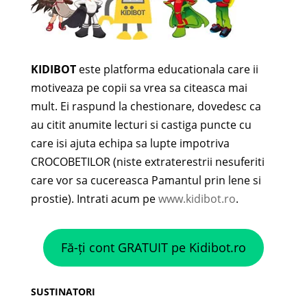
KIDIBOT
este platforma educationala care ii
motiveaza pe copii sa vrea sa citeasca mai
mult. Ei raspund la chestionare, dovedesc ca
au citit anumite lecturi si castiga puncte cu
care isi ajuta echipa sa lupte impotriva
CROCOBETILOR (niste extraterestrii nesuferiti
care vor sa cucereasca Pamantul prin lene si
prostie). Intrati acum pe
www.kidibot.ro
.
Fă-ți cont GRATUIT pe Kidibot.ro
SUSTINATORI