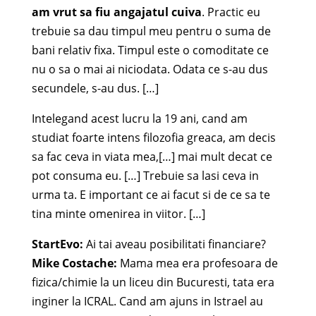
am vrut sa fiu angajatul cuiva
. Practic eu
trebuie sa dau timpul meu pentru o suma de
bani relativ fixa. Timpul este o comoditate ce
nu o sa o mai ai niciodata. Odata ce s-au dus
secundele, s-au dus. […]
Intelegand acest lucru la 19 ani, cand am
studiat foarte intens filozofia greaca, am decis
sa fac ceva in viata mea,[…] mai mult decat ce
pot consuma eu. […] Trebuie sa lasi ceva in
urma ta. E important ce ai facut si de ce sa te
tina minte omenirea in viitor. […]
StartEvo:
Ai tai aveau posibilitati financiare?
Mike Costache:
Mama mea era profesoara de
fizica/chimie la un liceu din Bucuresti, tata era
inginer la ICRAL. Cand am ajuns in Istrael au