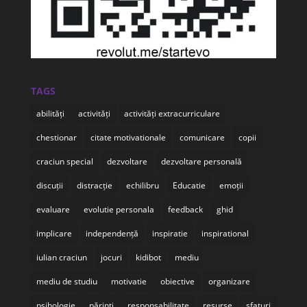
TAGS
abilități
activități
activități extracurriculare
chestionar
citate motivationale
comunicare
copii
craciun special
dezvoltare
dezvoltare personală
discuții
distracție
echilibru
Educatie
emoții
evaluare
evolutie personala
feedback
ghid
implicare
independență
inspiratie
inspirational
iulian craciun
jocuri
kidibot
mediu
mediu de studiu
motivatie
obiective
organizare
psihologie
părinți
responsabilitate
resurse
sfaturi