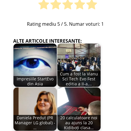
Rating mediu
5
/ 5. Numar voturi:
1
ALTE ARTICOLE INTERESANTE:
Cum a fost la Vianu
Impresiile StartEvo
Sci Tech Evo Fest
din Asia
editia a II-a,…
Daniela Predut (PR
20 calculatoare noi
Manager LG global) -
au ajuns la 20
…
Kidiboți clasa…