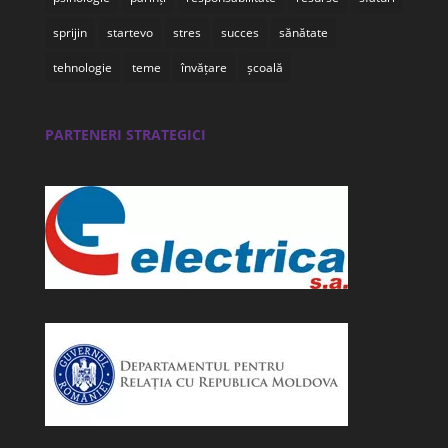
sprijin
startevo
stres
succes
sănătate
tehnologie
teme
învățare
școală
PARTENERI STRATEGICI