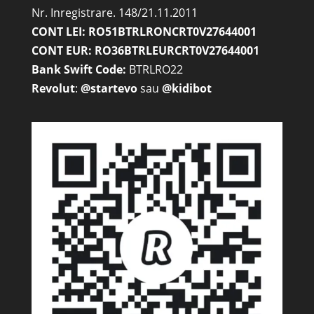
Nr. Inregistrare. 148/21.11.2011
CONT LEI: RO51BTRLRONCRT0V27644001
CONT EUR: RO36BTRLEURCRT0V27644001
Bank Swift Code:
BTRLRO22
Revolut
:
@startevo
sau
@kidibot