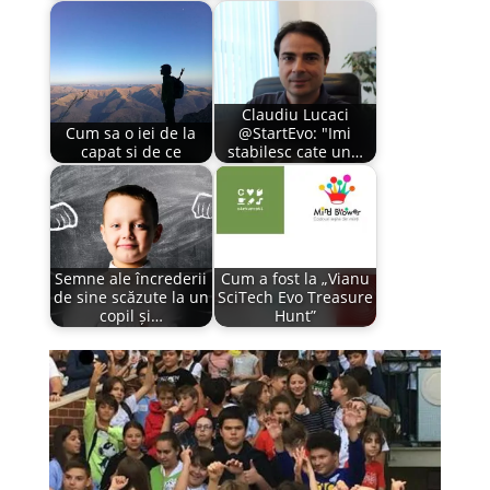
Claudiu Lucaci
Cum sa o iei de la
@StartEvo: "Imi
capat si de ce
stabilesc cate un…
Semne ale încrederii
Cum a fost la „Vianu
de sine scăzute la un
SciTech Evo Treasure
copil și…
Hunt”