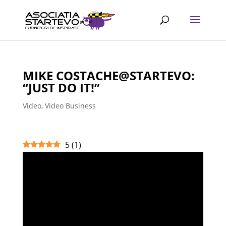
MIKE COSTACHE@STARTEVO:
“JUST DO IT!”
Video
,
Video Business
5
(
1
)