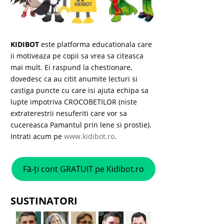
KIDIBOT
este platforma educationala care
ii motiveaza pe copii sa vrea sa citeasca
mai mult. Ei raspund la chestionare,
dovedesc ca au citit anumite lecturi si
castiga puncte cu care isi ajuta echipa sa
lupte impotriva CROCOBETILOR (niste
extraterestrii nesuferiti care vor sa
cucereasca Pamantul prin lene si prostie).
Intrati acum pe
www.kidibot.ro
.
Fă-ți cont GRATUIT pe Kidibot.ro
SUSTINATORI