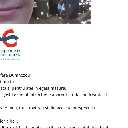
c fara Dumnezeu”.
t motto.
sta si pentru atei in egala masura.
 regasiti drumul intr-o lume aparent cruda , nedreapta si
e poate mult, mult mai rau si din aceasta perspectiva
or albe “.
ite, satisfactia unei victorii cu un colos: statul dpv fiscal