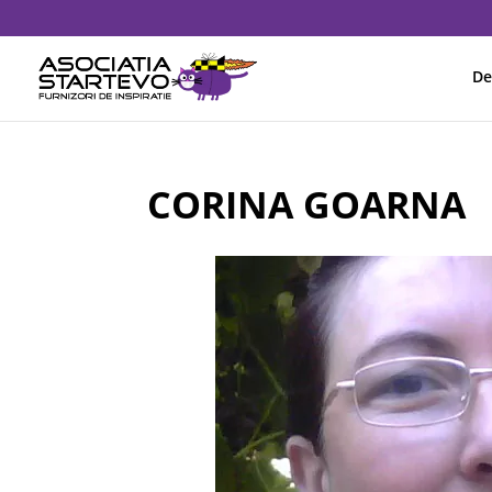
De
CORINA GOARNA