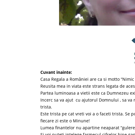
Cuvant inainte:
Casa Regala a României are ca si motto “Nimi
Reusita mea in viata este strans legata de aces
Partea luminoasa a vietii este ca Dumnezeu exi
Incerc sa va ajut cu ajutorul Domnului , sa va
trista.
Este trista pe cat vreti voi a o faceti trista. S
fiecare zi este o Minune!
Lumea finantelor nu apartine neaparat “gulerel
Si voi puteti intelege farmecul cifrelor bine gand