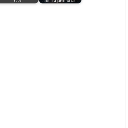
CAR
faptul că juniorul tău…