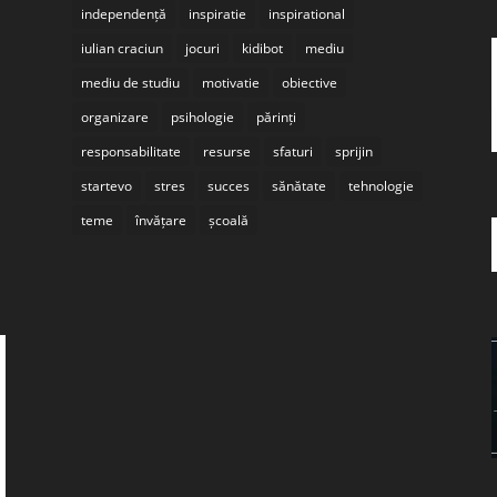
independență
inspiratie
inspirational
iulian craciun
jocuri
kidibot
mediu
mediu de studiu
motivatie
obiective
organizare
psihologie
părinți
responsabilitate
resurse
sfaturi
sprijin
startevo
stres
succes
sănătate
tehnologie
teme
învățare
școală