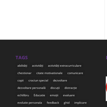
TAGS
abilități
activități
activități extracurriculare
chestionar
citate motivationale
comunicare
copii
craciun special
dezvoltare
dezvoltare personală
discuții
distracție
echilibru
Educatie
emoții
evaluare
evolutie personala
feedback
ghid
implicare