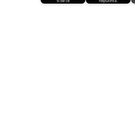
si de ce
neputinta.