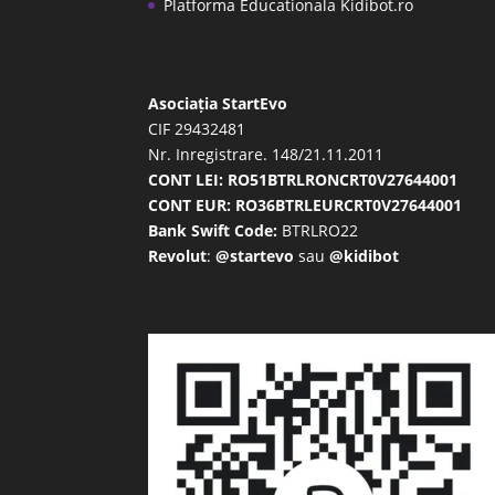
Platforma Educationala Kidibot.ro
Asociația StartEvo
CIF 29432481
Nr. Inregistrare. 148/21.11.2011
CONT LEI: RO51BTRLRONCRT0V27644001
CONT EUR: RO36BTRLEURCRT0V27644001
Bank Swift Code:
BTRLRO22
Revolut
:
@startevo
sau
@kidibot