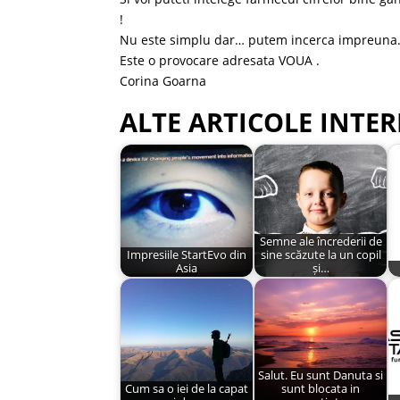
!
Nu este simplu dar… putem incerca impreun
Este o provocare adresata VOUA .
Corina Goarna
ALTE ARTICOLE INTER
Semne ale încrederii de
Impresiile StartEvo din
sine scăzute la un copil
Asia
și…
Salut. Eu sunt Danuta si
Cum sa o iei de la capat
sunt blocata in