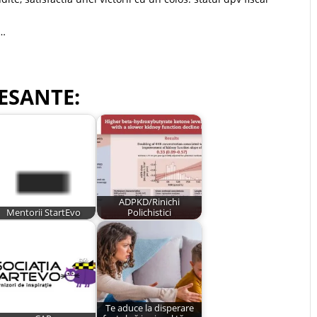
a…
ESANTE:
ADPKD/Rinichi
Mentorii StartEvo
Polichistici
Te aduce la disperare