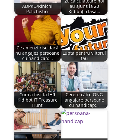
20 calculatoare noi
ADPKD/Rinichi
au ajuns la 20
Polichistici
Kidiboți clasa…
Ce amenzi risc dacă
nu angajez persoane
Lupta pentru viitorul
cu handicap:…
tau
Cum a fost la IHR
Cerere către ONG
Kidibot IT Treasure
angajare persoane
Hunt
cu handicap:…