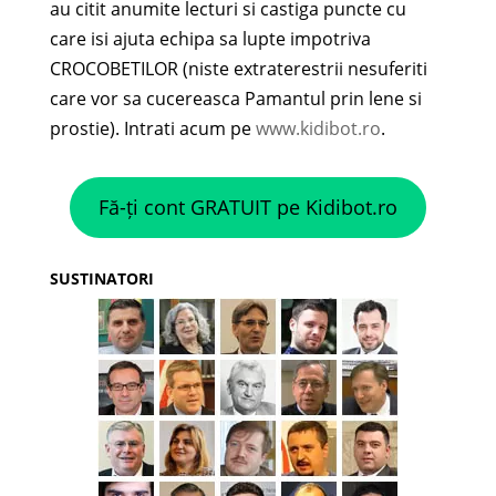
au citit anumite lecturi si castiga puncte cu
care isi ajuta echipa sa lupte impotriva
CROCOBETILOR (niste extraterestrii nesuferiti
care vor sa cucereasca Pamantul prin lene si
prostie). Intrati acum pe
www.kidibot.ro
.
Fă-ți cont GRATUIT pe Kidibot.ro
SUSTINATORI