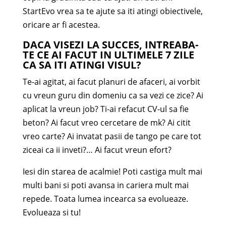
StartEvo vrea sa te ajute sa iti atingi obiectivele,
oricare ar fi acestea.
DACA VISEZI LA SUCCES, INTREABA-
TE CE AI FACUT IN ULTIMELE 7 ZILE
CA SA ITI ATINGI VISUL?
Te-ai agitat, ai facut planuri de afaceri, ai vorbit
cu vreun guru din domeniu ca sa vezi ce zice? Ai
aplicat la vreun job? Ti-ai refacut CV-ul sa fie
beton? Ai facut vreo cercetare de mk? Ai citit
vreo carte? Ai invatat pasii de tango pe care tot
ziceai ca ii inveti?… Ai facut vreun efort?
Iesi din starea de acalmie! Poti castiga mult mai
multi bani si poti avansa in cariera mult mai
repede. Toata lumea incearca sa evolueaze.
Evolueaza si tu!