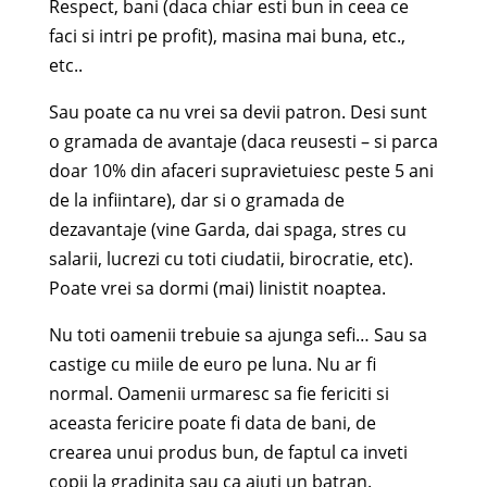
Respect, bani (daca chiar esti bun in ceea ce
faci si intri pe profit), masina mai buna, etc.,
etc..
Sau poate ca nu vrei sa devii patron. Desi sunt
o gramada de avantaje (daca reusesti – si parca
doar 10% din afaceri supravietuiesc peste 5 ani
de la infiintare), dar si o gramada de
dezavantaje (vine Garda, dai spaga, stres cu
salarii, lucrezi cu toti ciudatii, birocratie, etc).
Poate vrei sa dormi (mai) linistit noaptea.
Nu toti oamenii trebuie sa ajunga sefi… Sau sa
castige cu miile de euro pe luna. Nu ar fi
normal. Oamenii urmaresc sa fie fericiti si
aceasta fericire poate fi data de bani, de
crearea unui produs bun, de faptul ca inveti
copii la gradinita sau ca ajuti un batran.