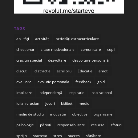
TAGS
abilități
activități
activități extracurriculare
chestionar
citate motivationale
comunicare
copii
craciun special
dezvoltare
dezvoltare personală
discuții
distracție
echilibru
Educatie
emoții
evaluare
evolutie personala
feedback
ghid
implicare
independență
inspiratie
inspirational
iulian craciun
jocuri
kidibot
mediu
mediu de studiu
motivatie
obiective
organizare
psihologie
părinți
responsabilitate
resurse
sfaturi
sprijin
startevo
stres
succes
sănătate