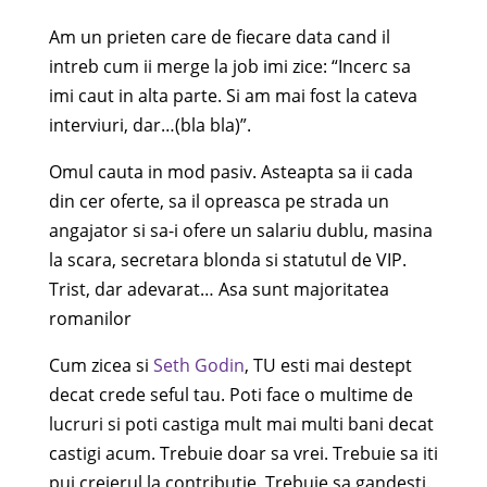
Am un prieten care de fiecare data cand il
intreb cum ii merge la job imi zice: “Incerc sa
imi caut in alta parte. Si am mai fost la cateva
interviuri, dar…(bla bla)”.
Omul cauta in mod pasiv. Asteapta sa ii cada
din cer oferte, sa il opreasca pe strada un
angajator si sa-i ofere un salariu dublu, masina
la scara, secretara blonda si statutul de VIP.
Trist, dar adevarat… Asa sunt majoritatea
romanilor
Cum zicea si
Seth Godin
, TU esti mai destept
decat crede seful tau. Poti face o multime de
lucruri si poti castiga mult mai multi bani decat
castigi acum. Trebuie doar sa vrei. Trebuie sa iti
pui creierul la contributie. Trebuie sa gandesti.