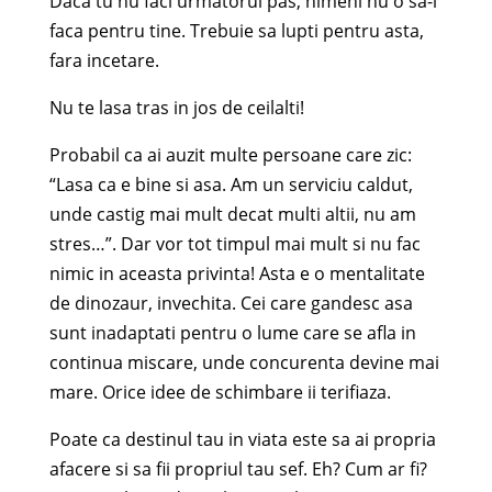
Daca tu nu faci urmatorul pas, nimeni nu o sa-l
faca pentru tine. Trebuie sa lupti pentru asta,
fara incetare.
Nu te lasa tras in jos de ceilalti!
Probabil ca ai auzit multe persoane care zic:
“Lasa ca e bine si asa. Am un serviciu caldut,
unde castig mai mult decat multi altii, nu am
stres…”. Dar vor tot timpul mai mult si nu fac
nimic in aceasta privinta! Asta e o mentalitate
de dinozaur, invechita. Cei care gandesc asa
sunt inadaptati pentru o lume care se afla in
continua miscare, unde concurenta devine mai
mare. Orice idee de schimbare ii terifiaza.
Poate ca destinul tau in viata este sa ai propria
afacere si sa fii propriul tau sef. Eh? Cum ar fi?