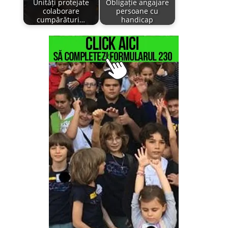
Unități protejate
Obligație angajare
colaborare
persoane cu
cumpărături…
handicap