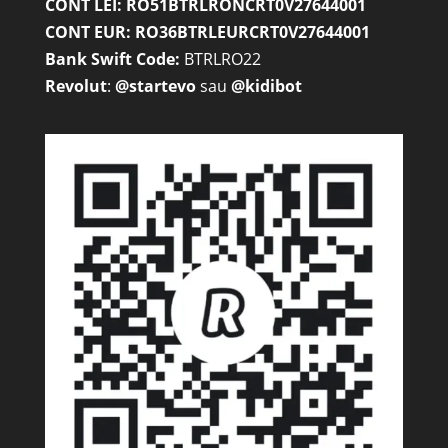
CONT LEI: RO51BTRLRONCRT0V27644001
CONT EUR: RO36BTRLEURCRT0V27644001
Bank Swift Code:
BTRLRO22
Revolut
:
@startevo
sau
@kidibot