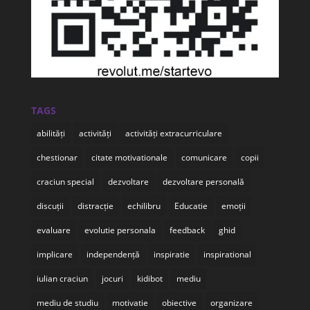
TAGS
abilități
activități
activități extracurriculare
chestionar
citate motivationale
comunicare
copii
craciun special
dezvoltare
dezvoltare personală
discuții
distracție
echilibru
Educatie
emoții
evaluare
evolutie personala
feedback
ghid
implicare
independență
inspiratie
inspirational
iulian craciun
jocuri
kidibot
mediu
mediu de studiu
motivatie
obiective
organizare