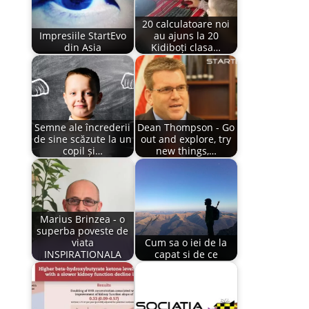
20 calculatoare noi
Impresiile StartEvo
au ajuns la 20
din Asia
Kidiboți clasa…
Semne ale încrederii
Dean Thompson - Go
de sine scăzute la un
out and explore, try
copil și…
new things,…
Marius Brinzea - o
superba poveste de
viata
Cum sa o iei de la
INSPIRATIONALA
capat si de ce