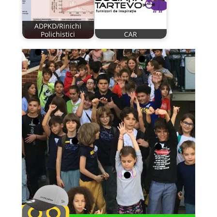
ADPKD/Rinichi
Polichistici
CAR