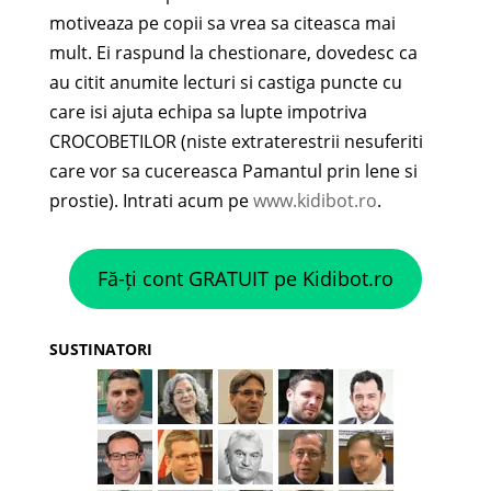
motiveaza pe copii sa vrea sa citeasca mai
mult. Ei raspund la chestionare, dovedesc ca
au citit anumite lecturi si castiga puncte cu
care isi ajuta echipa sa lupte impotriva
CROCOBETILOR (niste extraterestrii nesuferiti
care vor sa cucereasca Pamantul prin lene si
prostie). Intrati acum pe
www.kidibot.ro
.
Fă-ți cont GRATUIT pe Kidibot.ro
SUSTINATORI