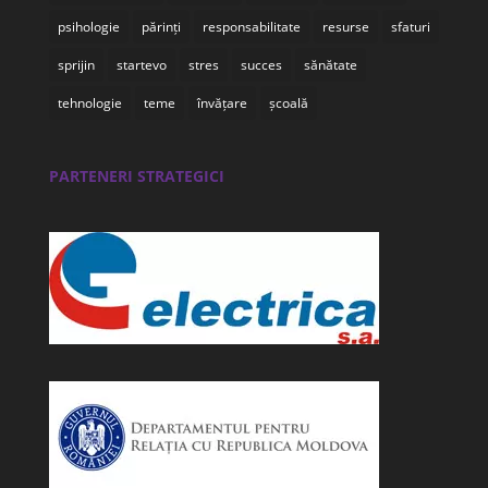
psihologie
părinți
responsabilitate
resurse
sfaturi
sprijin
startevo
stres
succes
sănătate
tehnologie
teme
învățare
școală
PARTENERI STRATEGICI