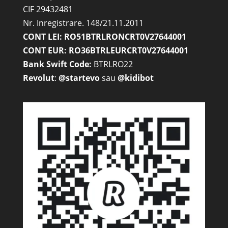
CIF 29432481
Nr. Inregistrare. 148/21.11.2011
CONT LEI: RO51BTRLRONCRT0V27644001
CONT EUR: RO36BTRLEURCRT0V27644001
Bank Swift Code:
BTRLRO22
Revolut
:
@startevo
sau
@kidibot