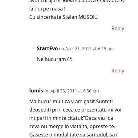
avut curajul si ideia sa aduca COCA-COLA
la noi pe masa !
Cu sinceritate Stefan MUSOIU
Reply
StartEvo
on April 21, 2011 at 6:15 pm
Ne bucuram 🙂
Reply
lumis
on April 23, 2011 at 6:36 pm
Ma bucur mult ca v-am gasit.Sunteti
deosediti prin ceea ce prezentati.Imi voi
intipari in minte citatul:”Daca vezi ca
ceva nu merge in viata ta, opreste-te.
Gaseste o modalitate sa sari zidul, sa il