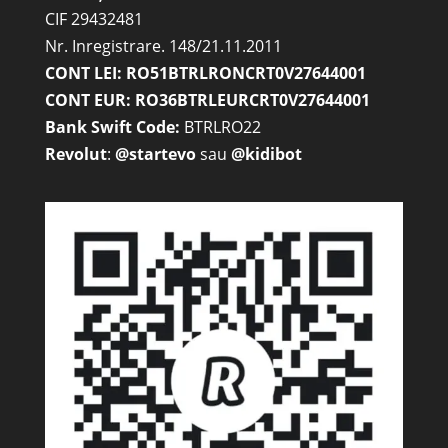
CIF 29432481
Nr. Inregistrare. 148/21.11.2011
CONT LEI: RO51BTRLRONCRT0V27644001
CONT EUR: RO36BTRLEURCRT0V27644001
Bank Swift Code:
BTRLRO22
Revolut
:
@startevo
sau
@kidibot