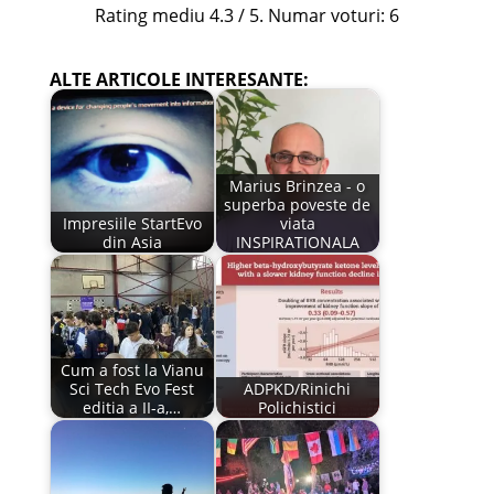
Rating mediu
4.3
/ 5. Numar voturi:
6
ALTE ARTICOLE INTERESANTE:
Marius Brinzea - o
superba poveste de
Impresiile StartEvo
viata
din Asia
INSPIRATIONALA
Cum a fost la Vianu
Sci Tech Evo Fest
ADPKD/Rinichi
editia a II-a,…
Polichistici