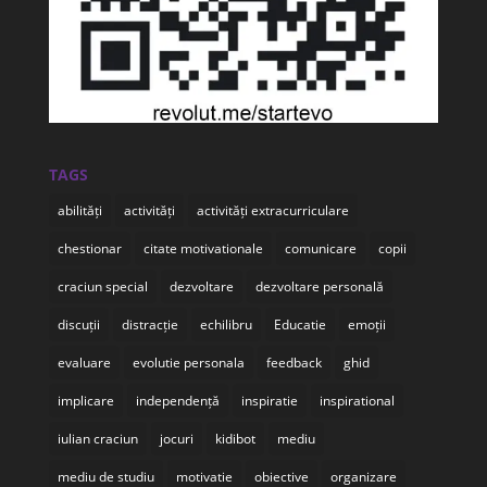
TAGS
abilități
activități
activități extracurriculare
chestionar
citate motivationale
comunicare
copii
craciun special
dezvoltare
dezvoltare personală
discuții
distracție
echilibru
Educatie
emoții
evaluare
evolutie personala
feedback
ghid
implicare
independență
inspiratie
inspirational
iulian craciun
jocuri
kidibot
mediu
mediu de studiu
motivatie
obiective
organizare