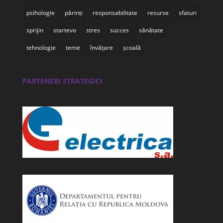
psihologie
părinți
responsabilitate
resurse
sfaturi
sprijin
startevo
stres
succes
sănătate
tehnologie
teme
învățare
școală
PARTENERI STRATEGICI