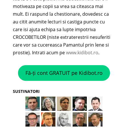
motiveaza pe copii sa vrea sa citeasca mai
mult. Ei raspund la chestionare, dovedesc ca
au citit anumite lecturi si castiga puncte cu
care isi ajuta echipa sa lupte impotriva
CROCOBETILOR (niste extraterestrii nesuferiti
care vor sa cucereasca Pamantul prin lene si
prostie). Intrati acum pe
www.kidibot.ro
.
Fă-ți cont GRATUIT pe Kidibot.ro
SUSTINATORI