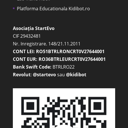
Platforma Educationala Kidibot.ro
Asociația StartEvo
CIF 29432481
Nr. Inregistrare. 148/21.11.2011
CONT LEI: RO51BTRLRONCRT0V27644001
CONT EUR: RO36BTRLEURCRT0V27644001
Bank Swift Code:
BTRLRO22
Revolut
:
@startevo
sau
@kidibot