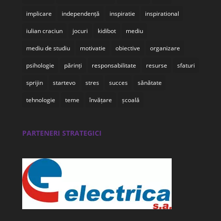
implicare
independență
inspiratie
inspirational
iulian craciun
jocuri
kidibot
mediu
mediu de studiu
motivatie
obiective
organizare
psihologie
părinți
responsabilitate
resurse
sfaturi
sprijin
startevo
stres
succes
sănătate
tehnologie
teme
învățare
școală
PARTENERI STRATEGICI