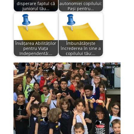
disperare faptul că
autonomiei copilului:
juniorul tău…
Pași pentru…
Învățarea Abilităților
Îmbunătățește
pentru Viața
încrederea în sine a
Independentă:…
copilului tău:…