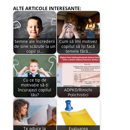
ALTE ARTICOLE INTERESANTE:
Semne ale încrederii
Cum să îmi motivez
de sine scăzute la un
copilul să își facă
copil și…
temele fără…
Cu ce tip de
motivație să-ți
încurajezi copilul
ADPKD/Rinichi
tău?
Polichistici
Te aduce la
Evaluarea