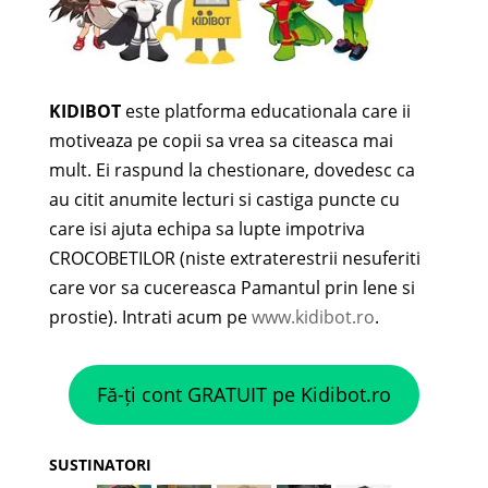
KIDIBOT
este platforma educationala care ii
motiveaza pe copii sa vrea sa citeasca mai
mult. Ei raspund la chestionare, dovedesc ca
au citit anumite lecturi si castiga puncte cu
care isi ajuta echipa sa lupte impotriva
CROCOBETILOR (niste extraterestrii nesuferiti
care vor sa cucereasca Pamantul prin lene si
prostie). Intrati acum pe
www.kidibot.ro
.
Fă-ți cont GRATUIT pe Kidibot.ro
SUSTINATORI