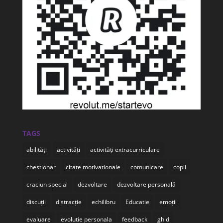
TAGS
abilități
activități
activități extracurriculare
chestionar
citate motivationale
comunicare
copii
craciun special
dezvoltare
dezvoltare personală
discuții
distracție
echilibru
Educatie
emoții
evaluare
evolutie personala
feedback
ghid