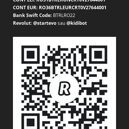
CONT EUR: RO36BTRLEURCRT0V27644001
Bank Swift Code:
BTRLRO22
Revolut
:
@startevo
sau
@kidibot