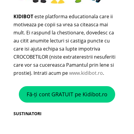
KIDIBOT
este platforma educationala care ii
motiveaza pe copii sa vrea sa citeasca mai
mult. Ei raspund la chestionare, dovedesc ca
au citit anumite lecturi si castiga puncte cu
care isi ajuta echipa sa lupte impotriva
CROCOBETILOR (niste extraterestrii nesuferiti
care vor sa cucereasca Pamantul prin lene si
prostie). Intrati acum pe
www.kidibot.ro
.
Fă-ți cont GRATUIT pe Kidibot.ro
SUSTINATORI