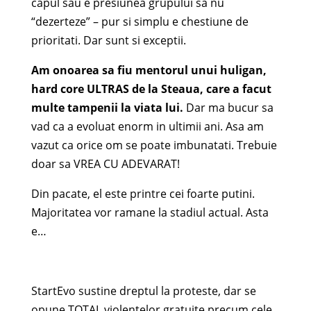
capul sau e presiunea grupului sa nu
“dezerteze” – pur si simplu e chestiune de
prioritati. Dar sunt si exceptii.
Am onoarea sa fiu mentorul unui huligan,
hard core ULTRAS de la Steaua, care a facut
multe tampenii la viata lui.
Dar ma bucur sa
vad ca a evoluat enorm in ultimii ani. Asa am
vazut ca orice om se poate imbunatati. Trebuie
doar sa VREA CU ADEVARAT!
Din pacate, el este printre cei foarte putini.
Majoritatea vor ramane la stadiul actual. Asta
e…
StartEvo sustine dreptul la proteste, dar se
opune TOTAL violentelor gratuite precum cele