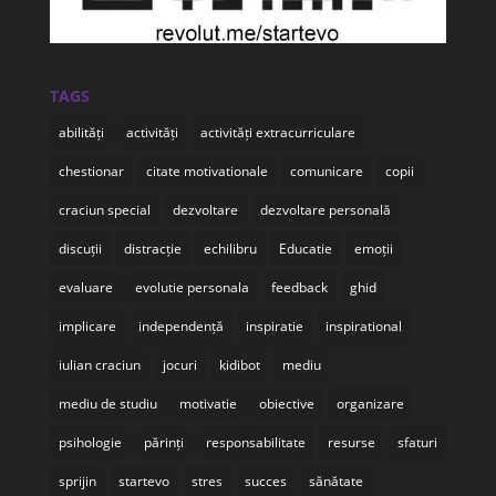
TAGS
abilități
activități
activități extracurriculare
chestionar
citate motivationale
comunicare
copii
craciun special
dezvoltare
dezvoltare personală
discuții
distracție
echilibru
Educatie
emoții
evaluare
evolutie personala
feedback
ghid
implicare
independență
inspiratie
inspirational
iulian craciun
jocuri
kidibot
mediu
mediu de studiu
motivatie
obiective
organizare
psihologie
părinți
responsabilitate
resurse
sfaturi
sprijin
startevo
stres
succes
sănătate