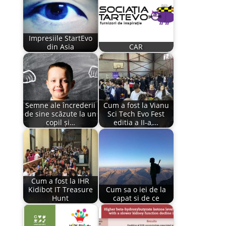
Impresiile StartEvo
din Asia
CAR
Semne ale încrederii
Cum a fost la Vianu
de sine scăzute la un
Sci Tech Evo Fest
copil și…
editia a II-a,…
Cum a fost la IHR
Kidibot IT Treasure
Cum sa o iei de la
Hunt
capat si de ce