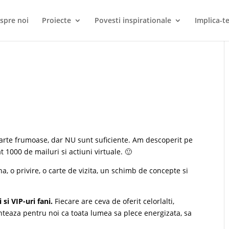
spre noi
Proiecte
Povesti inspirationale
Implica-te
 foarte frumoase, dar NU sunt suficiente. Am descoperit pe
at 1000 de mailuri si actiuni virtuale. 🙂
na, o privire, o carte de vizita, un schimb de concepte si
si VIP-uri fani.
Fiecare are ceva de oferit celorlalti,
, conteaza pentru noi ca toata lumea sa plece energizata, sa