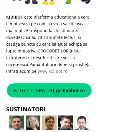
KIDIBOT
este platforma educationala care
ii motiveaza pe copii sa vrea sa citeasca
mai mult. Ei raspund la chestionare,
dovedesc ca au citit anumite lecturi si
castiga puncte cu care isi ajuta echipa sa
lupte impotriva CROCOBETILOR (niste
extraterestrii nesuferiti care vor sa
cucereasca Pamantul prin lene si prostie).
Intrati acum pe
www.kidibot.ro
.
Fă-ți cont GRATUIT pe Kidibot.ro
SUSTINATORI