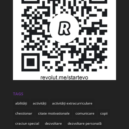
TAGS
abilități
activități
activități extracurriculare
chestionar
citate motivationale
comunicare
copii
craciun special
dezvoltare
dezvoltare personală