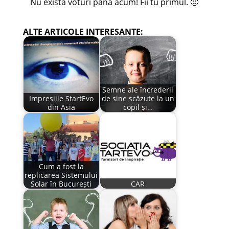
Nu exista voturi pana acum! Fii tu primul. 🙂
ALTE ARTICOLE INTERESANTE:
Semne ale încrederii
Impresiile StartEvo
de sine scăzute la un
din Asia
copil și…
Cum a fost la
replicarea Sistemului
Solar în București
CAR