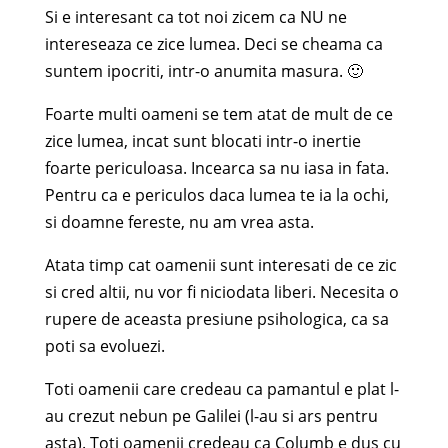
Si e interesant ca tot noi zicem ca NU ne
intereseaza ce zice lumea. Deci se cheama ca
suntem ipocriti, intr-o anumita masura. 🙂
Foarte multi oameni se tem atat de mult de ce
zice lumea, incat sunt blocati intr-o inertie
foarte periculoasa. Incearca sa nu iasa in fata.
Pentru ca e periculos daca lumea te ia la ochi,
si doamne fereste, nu am vrea asta.
Atata timp cat oamenii sunt interesati de ce zic
si cred altii, nu vor fi niciodata liberi. Necesita o
rupere de aceasta presiune psihologica, ca sa
poti sa evoluezi.
Toti oamenii care credeau ca pamantul e plat l-
au crezut nebun pe Galilei (l-au si ars pentru
asta). Toti oamenii credeau ca Columb e dus cu