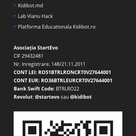
Kidibot.md
Lab Vianu Hack
Platforma Educationala Kidibot.ro
Asociația StartEvo
CIF 29432481
Nr. Inregistrare. 148/21.11.2011
CONT LEI: RO51BTRLRONCRT0V27644001
CONT EUR: RO36BTRLEURCRT0V27644001
Bank Swift Code:
BTRLRO22
Revolut
:
@startevo
sau
@kidibot