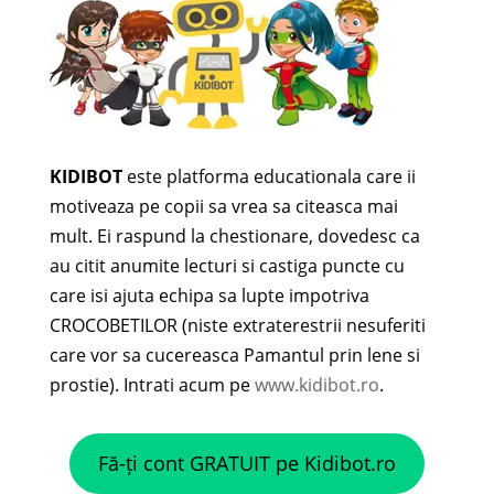
KIDIBOT
este platforma educationala care ii
motiveaza pe copii sa vrea sa citeasca mai
mult. Ei raspund la chestionare, dovedesc ca
au citit anumite lecturi si castiga puncte cu
care isi ajuta echipa sa lupte impotriva
CROCOBETILOR (niste extraterestrii nesuferiti
care vor sa cucereasca Pamantul prin lene si
prostie). Intrati acum pe
www.kidibot.ro
.
Fă-ți cont GRATUIT pe Kidibot.ro