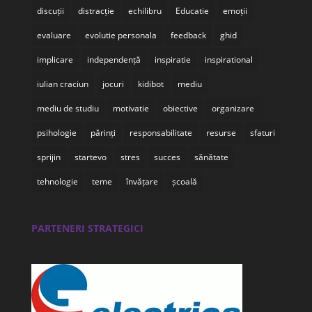
discuții
distracție
echilibru
Educatie
emoții
evaluare
evolutie personala
feedback
ghid
implicare
independență
inspiratie
inspirational
iulian craciun
jocuri
kidibot
mediu
mediu de studiu
motivatie
obiective
organizare
psihologie
părinți
responsabilitate
resurse
sfaturi
sprijin
startevo
stres
succes
sănătate
tehnologie
teme
învățare
școală
PARTENERI STRATEGICI