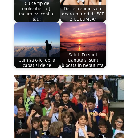
Cu ce tip de
motivație să-ți
De ce trebuie sa te
încurajezi copilul
doara-n fund de "CE
tău?
ZICE LUMEA"
Salut. Eu sunt
Cum sa o iei de la
Danuta si sunt
capat si de ce
blocata in neputinta.