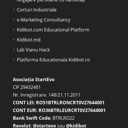
Corturi Industriale
e-Marketing Consultancy
Kidibot.com Educational Platform
Kidibot.md
Lab Vianu Hack
Platforma Educationala Kidibot.ro
Asociația StartEvo
CIF 29432481
Nr. Inregistrare. 148/21.11.2011
CONT LEI: RO51BTRLRONCRT0V27644001
CONT EUR: RO36BTRLEURCRT0V27644001
Bank Swift Code:
BTRLRO22
Revolut
:
@startevo
sau
@kidibot