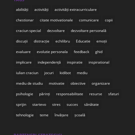
abilități
activități
activități extracurriculare
chestionar
citate motivationale
comunicare
copii
craciun special
dezvoltare
dezvoltare personală
discuții
distracție
echilibru
Educatie
emoții
evaluare
evolutie personala
feedback
ghid
implicare
independență
inspiratie
inspirational
iulian craciun
jocuri
kidibot
mediu
mediu de studiu
motivatie
obiective
organizare
psihologie
părinți
responsabilitate
resurse
sfaturi
sprijin
startevo
stres
succes
sănătate
tehnologie
teme
învățare
școală