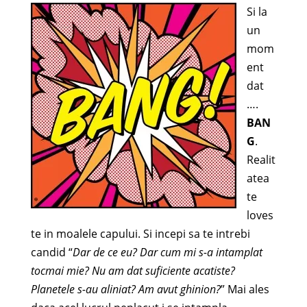
Si la
un
mom
ent
dat
….
BAN
G
.
Realit
atea
te
loves
te in moalele capului. Si incepi sa te intrebi
candid “
Dar de ce eu? Dar cum mi s-a intamplat
tocmai mie? Nu am dat suficiente acatiste?
Planetele s-au aliniat? Am avut ghinion?
” Mai ales