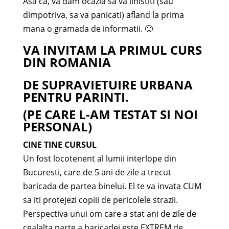
Asa ca, va dam ocazia sa va linistiti (sau
dimpotriva, sa va panicati) afland la prima
mana o gramada de informatii. 🙂
VA INVITAM LA PRIMUL CURS
DIN ROMANIA
DE SUPRAVIETUIRE URBANA
PENTRU PARINTI.
(PE CARE L-AM TESTAT SI NOI
PERSONAL)
CINE TINE CURSUL
Un fost locotenent al lumii interlope din
Bucuresti, care de 5 ani de zile a trecut
baricada de partea binelui. El te va invata CUM
sa iti protejezi copiii de pericolele strazii.
Perspectiva unui om care a stat ani de zile de
cealalta parte a baricadei este EXTREM de