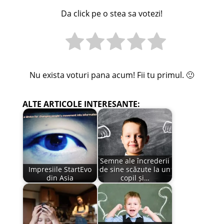
Da click pe o stea sa votezi!
Nu exista voturi pana acum! Fii tu primul. 🙂
ALTE ARTICOLE INTERESANTE:
Semne ale încrederii
Impresiile StartEvo
de sine scăzute la un
din Asia
copil și…