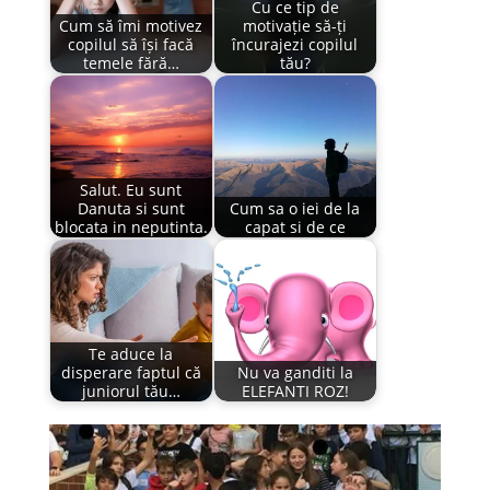
Cu ce tip de
Cum să îmi motivez
motivație să-ți
copilul să își facă
încurajezi copilul
temele fără…
tău?
Salut. Eu sunt
Danuta si sunt
Cum sa o iei de la
blocata in neputinta.
capat si de ce
Te aduce la
disperare faptul că
Nu va ganditi la
juniorul tău…
ELEFANTI ROZ!