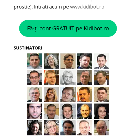
prostie). Intrati acum pe
www.kidibot.ro
.
Fă-ți cont GRATUIT pe Kidibot.ro
SUSTINATORI