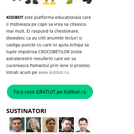
KIDIBOT
este platforma educationala care
ii motiveaza pe copii sa vrea sa citeasca
mai mult. Ei raspund la chestionare,
dovedesc ca au citit anumite lecturi si
castiga puncte cu care isi ajuta echipa sa
lupte impotriva CROCOBETILOR (niste
extraterestrii nesuferiti care vor sa
cucereasca Pamantul prin lene si prostie).
Intrati acum pe
www.kidibot.ro
.
Fă-ți cont GRATUIT pe Kidibot.ro
SUSTINATORI