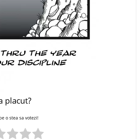
a placut?
pe o stea sa votezi!