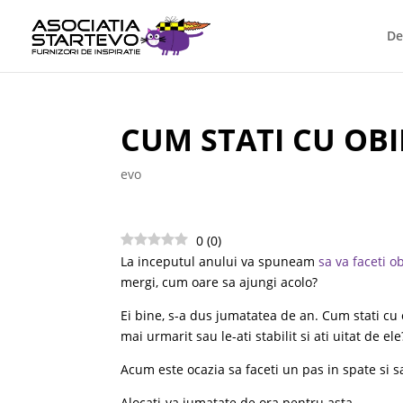
De
CUM STATI CU OBI
evo
0
(
0
)
La inceputul anului va spuneam
sa va faceti o
mergi, cum oare sa ajungi acolo?
Ei bine, s-a dus jumatatea de an. Cum stati cu
mai urmarit sau le-ati stabilit si ati uitat de ele
Acum este ocazia sa faceti un pas in spate si s
Alocati-va jumatate de ora pentru asta.