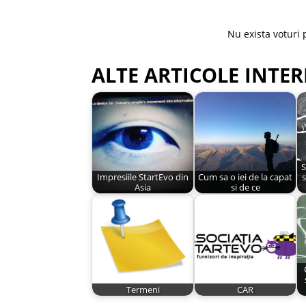
Nu exista voturi 
ALTE ARTICOLE INTER
S
Impresiile StartEvo din
Cum sa o iei de la capat
s
Asia
si de ce
Termeni
CAR