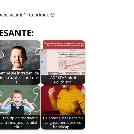
pana acum! Fii tu primul. 🙂
ESANTE:
emne ale încrederii de
ine scăzute la un copil
ADPKD/Rinichi
și…
Polichistici
Cu ce tip de motivație
Ce amenzi risc dacă nu
să-ți încurajezi copilul
angajez persoane cu
tău?
handicap:…