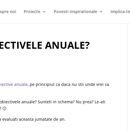
spre noi
Proiecte
Povesti inspirationale
Implica-te
ECTIVELE ANUALE?
biective anuale
, pe principiul ca daca nu stii unde vrei sa
 obiectivele anuale? Sunteti in schema? Nu prea? Le-ati
? 🙂
a evaluati aceasta jumatate de an.