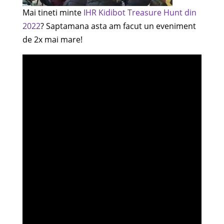
Mai tineti minte
IHR Kidibot Treasure Hunt din
2022
? Saptamana asta am facut un eveniment
de 2x mai mare!