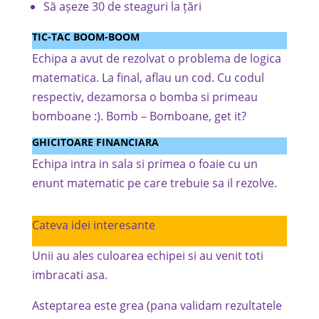
Să așeze 30 de steaguri la țări
TIC-TAC BOOM-BOOM
Echipa a avut de rezolvat o problema de logica
matematica. La final, aflau un cod. Cu codul
respectiv, dezamorsa o bomba si primeau
bomboane :). Bomb – Bomboane, get it?
GHICITOARE FINANCIARA
Echipa intra in sala si primea o foaie cu un
enunt matematic pe care trebuie sa il rezolve.
Cateva idei interesante
Unii au ales culoarea echipei si au venit toti
imbracati asa.
Asteptarea este grea (pana validam rezultatele