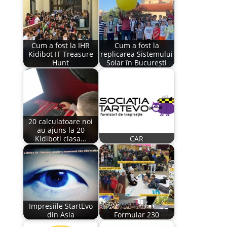
Cum a fost la IHR
Cum a fost la
Kidibot IT Treasure
replicarea Sistemului
Hunt
Solar în București
20 calculatoare noi
au ajuns la 20
Kidiboți clasa…
CAR
Impresiile StartEvo
din Asia
Formular 230