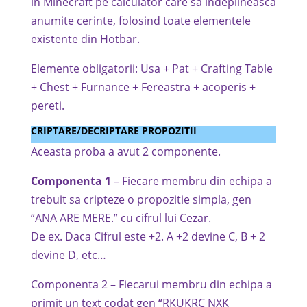
in Minecraft pe calculator care sa indeplineasca
anumite cerinte, folosind toate elementele
existente din Hotbar.
Elemente obligatorii: Usa + Pat + Crafting Table
+ Chest + Furnance + Fereastra + acoperis +
pereti.
CRIPTARE/DECRIPTARE PROPOZITII
Aceasta proba a avut 2 componente.
Componenta 1
– Fiecare membru din echipa a
trebuit sa cripteze o propozitie simpla, gen
“ANA ARE MERE.” cu cifrul lui Cezar.
De ex. Daca Cifrul este +2. A +2 devine C, B + 2
devine D, etc…
Componenta 2 – Fiecarui membru din echipa a
primit un text codat gen “RKUKRC NXK