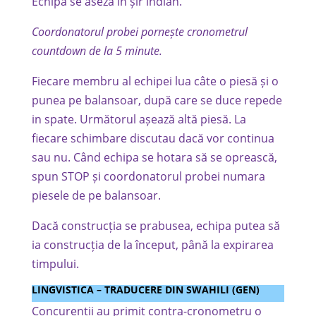
Echipa se aseza în șir indian.
Coordonatorul probei pornește cronometrul
countdown de la 5 minute.
Fiecare membru al echipei lua câte o piesă și o
punea pe balansoar, după care se duce repede
in spate. Următorul așează altă piesă. La
fiecare schimbare discutau dacă vor continua
sau nu. Când echipa se hotara să se oprească,
spun STOP și coordonatorul probei numara
piesele de pe balansoar.
Dacă construcția se prabusea, echipa putea să
ia construcția de la început, până la expirarea
timpului.
LINGVISTICA – TRADUCERE DIN SWAHILI (GEN)
Concurentii au primit contra-cronometru o