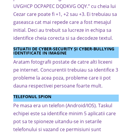
UVGHCP OCPAPEC DQDKVG OQY.” cu cheia lui
Cezar care poate fi +1, +2 sau +3. Ei trebuiau sa
gaseasca cat mai repede care a fost mesajul
initial. Deci au trebuit sa lucreze in echipa sa
identifice cheia corecta si sa decodeze textul.
SITUATII DE CYBER-SECURITY ȘI CYBER-BULLYING
IDENTIFICATE IN IMAGINE
Aratam fotografii postate de catre alti liceeni
pe internet. Concurentii trebuiau sa identifice 3
probleme la acea poza, probleme care ii pot
dauna respectivei persoane foarte mult.
TELEFONUL SPION
Pe masa era un telefon (Android/IOS). Taskul
echipei este sa identifice minim 5 aplicatii care
pot sa te spioneze uitandu-se in setarile
telefonului si vazand ce permisiuni sunt