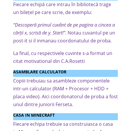
Fiecare echipă care intrau în bibliotecă trage
un bilețel pe care scrie, de exemplu:
“Descoperă primul cuvânt de pe pagina a cincea a
cărții x, scrisă
de y. Start!”.
Notau cuvantul pe un
post-it si il inmanau coordonatului de proba.
La final, cu respectivele cuvinte s-a format un
citat motivational din C.A.Rosetti
ASAMBLARE CALCULATOR
Copiii trebuiau sa asambleze componentele
intr-un calculator (RAM + Procesor + HDD +
placa video). Aici coordonatorul de proba a fost
unul dintre juniorii Ferseta.
CASA IN MINECRAFT
Fiecare echipa trebuie sa construiasca o casa