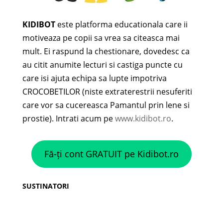
KIDIBOT
este platforma educationala care ii
motiveaza pe copii sa vrea sa citeasca mai
mult. Ei raspund la chestionare, dovedesc ca
au citit anumite lecturi si castiga puncte cu
care isi ajuta echipa sa lupte impotriva
CROCOBETILOR (niste extraterestrii nesuferiti
care vor sa cucereasca Pamantul prin lene si
prostie). Intrati acum pe
www.kidibot.ro
.
Fă-ți cont GRATUIT pe Kidibot.ro
SUSTINATORI