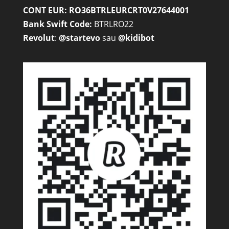
CONT EUR: RO36BTRLEURCRT0V27644001
Bank Swift Code:
BTRLRO22
Revolut
:
@startevo
sau
@kidibot