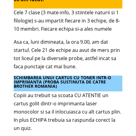
Cele 7 clase (3 mate-info, 3 stiintele naturii si 1
filologie) s-au impartit fiecare in 3 echipe, de 8-
10 membri. Fiecare echipa si-a ales numele
Asa ca, luni dimineata, la ora 9.00, am dat
startul. Cele 21 de echipe au avut de mers prin
tot liceul pe la diversele probe, astfel incat sa
faca punctaje cat mai bune.
SCHIMBAREA UNUI CARTUS CU TONER INTR-O
IMPRIMANTA (PROBA SUSTINUTA DE CATRE
BROTHER ROMANIA
)
Copiii au trebuit sa scoata CU ATENTIE un
cartus golit dintr-o imprimanta laser
monocolor si sa il inlocuiasca cu alt cartus plin.
In plus ECHIPA trebuia sa raspunda corect la
un quiz.