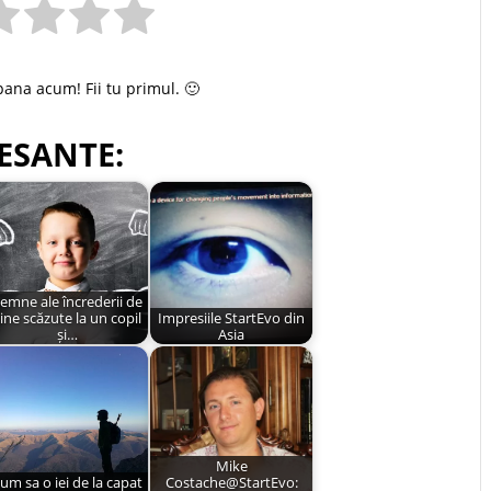
pana acum! Fii tu primul. 🙂
ESANTE:
emne ale încrederii de
ine scăzute la un copil
Impresiile StartEvo din
și…
Asia
Mike
um sa o iei de la capat
Costache@StartEvo: