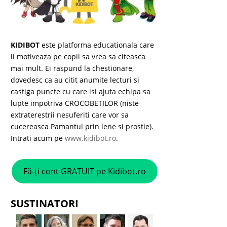
KIDIBOT
este platforma educationala care
ii motiveaza pe copii sa vrea sa citeasca
mai mult. Ei raspund la chestionare,
dovedesc ca au citit anumite lecturi si
castiga puncte cu care isi ajuta echipa sa
lupte impotriva CROCOBETILOR (niste
extraterestrii nesuferiti care vor sa
cucereasca Pamantul prin lene si prostie).
Intrati acum pe
www.kidibot.ro
.
Fă-ți cont GRATUIT pe Kidibot.ro
SUSTINATORI