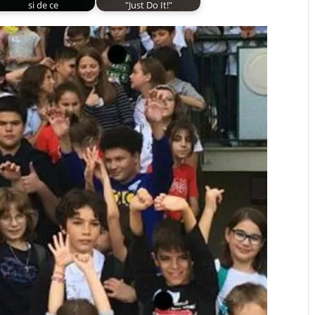
si de ce
"Just Do It!"