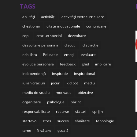
TAGS
abilități
activități
activități extracurriculare
chestionar
citate motivationale
comunicare
copii
craciun special
dezvoltare
dezvoltare personală
discuții
distracție
echilibru
Educatie
emoții
evaluare
evolutie personala
feedback
ghid
implicare
independență
inspiratie
inspirational
iulian craciun
jocuri
kidibot
mediu
mediu de studiu
motivatie
obiective
organizare
psihologie
părinți
responsabilitate
resurse
sfaturi
sprijin
startevo
stres
succes
sănătate
tehnologie
teme
învățare
școală