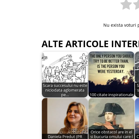
Nu exista voturi 
ALTE ARTICOLE INTER
Scara succesului nu este
S
niciodata aglomerata
s
pe…
100 citate inspirationale
Orice obstacol are in el
Daniela Predut (PR
si bucuria omului care-l
C