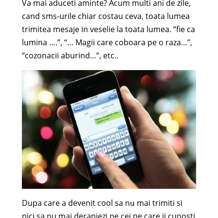
Va mai aduceti aminte? Acum multi ani de zile,
cand sms-urile chiar costau ceva, toata lumea
trimitea mesaje in veselie la toata lumea. “fie ca
lumina ….”, “… Magii care coboara pe o raza…”,
“cozonacii aburind…”, etc..
Dupa care a devenit cool sa nu mai trimiti si
nici sa nu mai deranjezi pe cei pe care ii cunosti