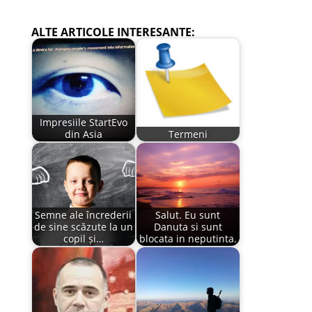
ALTE ARTICOLE INTERESANTE:
Impresiile StartEvo
din Asia
Termeni
Semne ale încrederii
Salut. Eu sunt
de sine scăzute la un
Danuta si sunt
copil și…
blocata in neputinta.