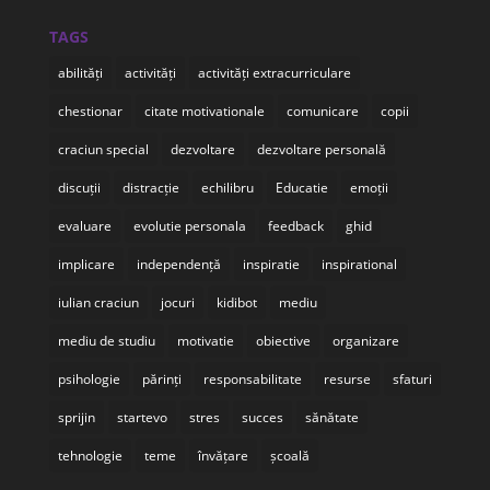
TAGS
abilități
activități
activități extracurriculare
chestionar
citate motivationale
comunicare
copii
craciun special
dezvoltare
dezvoltare personală
discuții
distracție
echilibru
Educatie
emoții
evaluare
evolutie personala
feedback
ghid
implicare
independență
inspiratie
inspirational
iulian craciun
jocuri
kidibot
mediu
mediu de studiu
motivatie
obiective
organizare
psihologie
părinți
responsabilitate
resurse
sfaturi
sprijin
startevo
stres
succes
sănătate
tehnologie
teme
învățare
școală