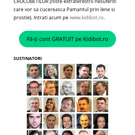
CROCOBETILOR (niste extraterestrii nesuferiti
care vor sa cucereasca Pamantul prin lene si
prostie). Intrati acum pe
www.kidibot.ro
.
Fă-ți cont GRATUIT pe Kidibot.ro
SUSTINATORI