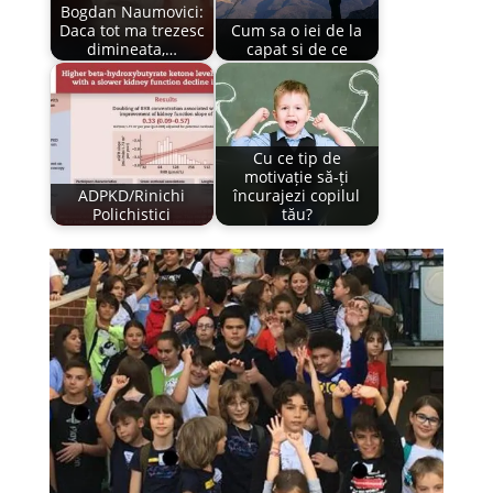
Bogdan Naumovici:
Daca tot ma trezesc
Cum sa o iei de la
dimineata,…
capat si de ce
Cu ce tip de
motivație să-ți
ADPKD/Rinichi
încurajezi copilul
Polichistici
tău?