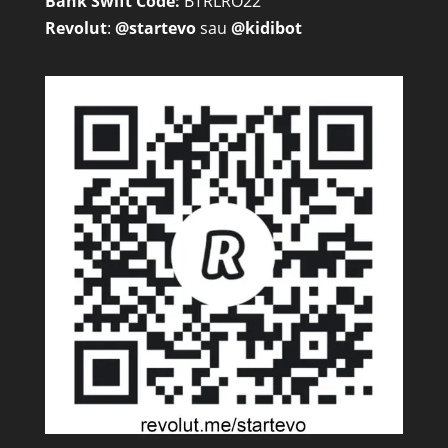
Bank Swift Code:
BTRLRO22
Revolut
:
@startevo
sau
@kidibot