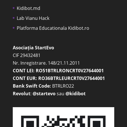
Kidibot.md
Lab Vianu Hack
Platforma Educationala Kidibot.ro
Asociația StartEvo
CIF 29432481
Nr. Inregistrare. 148/21.11.2011
CONT LEI: RO51BTRLRONCRT0V27644001
CONT EUR: RO36BTRLEURCRT0V27644001
Bank Swift Code:
BTRLRO22
Revolut
:
@startevo
sau
@kidibot