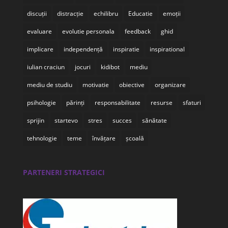
discuții
distracție
echilibru
Educatie
emoții
evaluare
evolutie personala
feedback
ghid
implicare
independență
inspiratie
inspirational
iulian craciun
jocuri
kidibot
mediu
mediu de studiu
motivatie
obiective
organizare
psihologie
părinți
responsabilitate
resurse
sfaturi
sprijin
startevo
stres
succes
sănătate
tehnologie
teme
învățare
școală
PARTENERI STRATEGICI