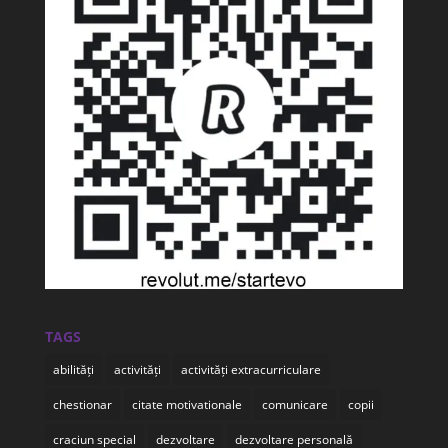
TAGS
abilități
activități
activități extracurriculare
chestionar
citate motivationale
comunicare
copii
craciun special
dezvoltare
dezvoltare personală