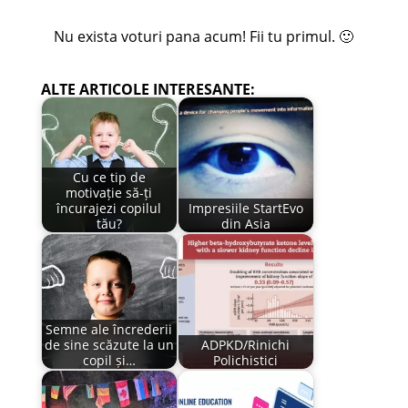
Nu exista voturi pana acum! Fii tu primul. 🙂
ALTE ARTICOLE INTERESANTE:
Cu ce tip de
motivație să-ți
încurajezi copilul
Impresiile StartEvo
tău?
din Asia
Semne ale încrederii
de sine scăzute la un
ADPKD/Rinichi
copil și…
Polichistici