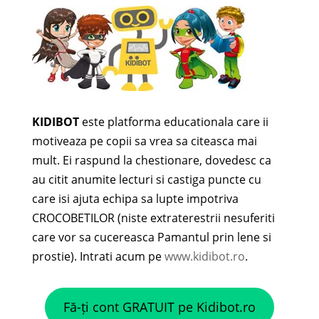
KIDIBOT
este platforma educationala care ii
motiveaza pe copii sa vrea sa citeasca mai
mult. Ei raspund la chestionare, dovedesc ca
au citit anumite lecturi si castiga puncte cu
care isi ajuta echipa sa lupte impotriva
CROCOBETILOR (niste extraterestrii nesuferiti
care vor sa cucereasca Pamantul prin lene si
prostie). Intrati acum pe
www.kidibot.ro
.
Fă-ți cont GRATUIT pe Kidibot.ro