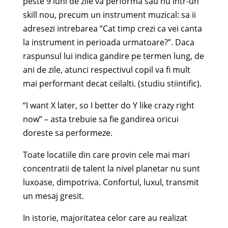
peste 9 luni de zile va performa sau nu intr-un
skill nou, precum un instrument muzical: sa ii
adresezi intrebarea “Cat timp crezi ca vei canta
la instrument in perioada urmatoare?”. Daca
raspunsul lui indica gandire pe termen lung, de
ani de zile, atunci respectivul copil va fi mult
mai performant decat ceilalti. (studiu stiintific).
“I want X later, so I better do Y like crazy right
now” – asta trebuie sa fie gandirea oricui
doreste sa performeze.
Toate locatiile din care provin cele mai mari
concentratii de talent la nivel planetar nu sunt
luxoase, dimpotriva. Confortul, luxul, transmit
un mesaj gresit.
In istorie, majoritatea celor care au realizat