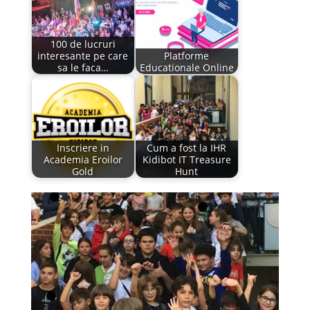
100 de lucruri
interesante pe care
Platforme
sa le faca…
Educationale Online
Inscriere in
Cum a fost la IHR
Academia Eroilor
Kidibot IT Treasure
Gold
Hunt