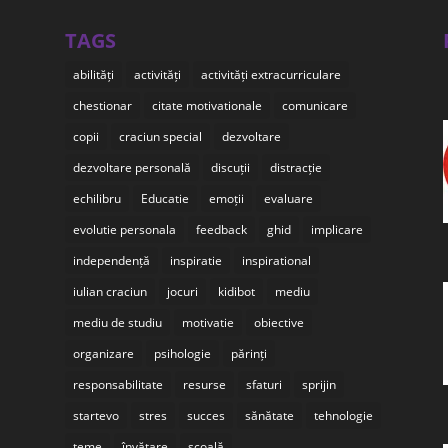
TAGS
abilități
activități
activități extracurriculare
chestionar
citate motivationale
comunicare
copii
craciun special
dezvoltare
dezvoltare personală
discuții
distracție
echilibru
Educatie
emoții
evaluare
evolutie personala
feedback
ghid
implicare
independență
inspiratie
inspirational
iulian craciun
jocuri
kidibot
mediu
mediu de studiu
motivatie
obiective
organizare
psihologie
părinți
responsabilitate
resurse
sfaturi
sprijin
startevo
stres
succes
sănătate
tehnologie
teme
învățare
școală