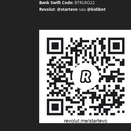
Bank Swift Code:
BTRLRO22
Revolut
:
@startevo
sau
@kidibot