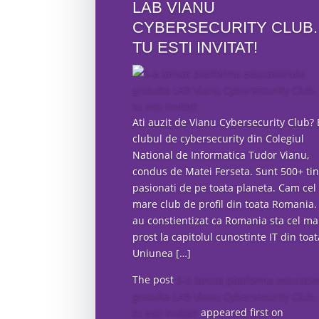
LAB VIANU
CYBERSECURITY CLUB. 
TU ESTI INVITAT!
Ati auzit de Vianu Cybersecurity Club? 
clubul de cybersecurity din Colegiul
National de Informatica Tudor Vianu,
condus de Matei Ferseta. Sunt 500+ tin
pasionati de pe toata planeta. Cam cel
mare club de profil din toata Romania. 
au constientizat ca Romania sta cel ma
prost la capitolul cunostinte IT din toat
Uniunea […]
The post
S-a lansat platforma educatio
gratuita LAB Vianu Cybersecurity Club. 
tu esti invitat!
appeared first on