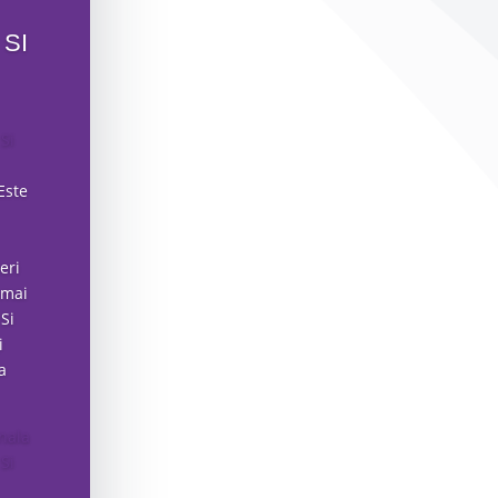
SI
Este
eri
 mai
Si
i
a
nala
Si