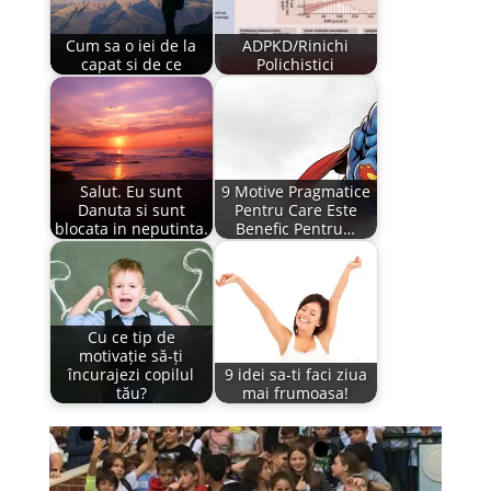
Cum sa o iei de la
ADPKD/Rinichi
capat si de ce
Polichistici
Salut. Eu sunt
9 Motive Pragmatice
Danuta si sunt
Pentru Care Este
blocata in neputinta.
Benefic Pentru…
Cu ce tip de
motivație să-ți
încurajezi copilul
9 idei sa-ti faci ziua
tău?
mai frumoasa!