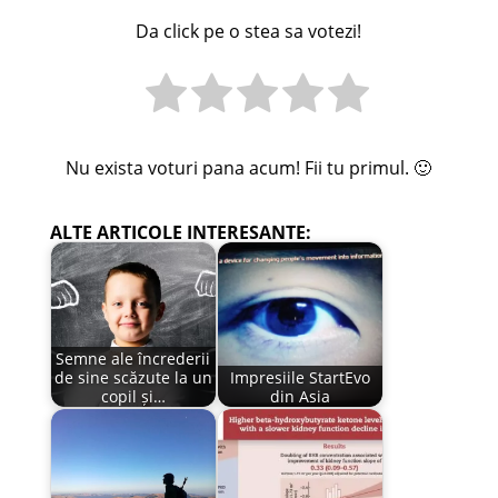
Da click pe o stea sa votezi!
Nu exista voturi pana acum! Fii tu primul. 🙂
ALTE ARTICOLE INTERESANTE:
Semne ale încrederii
de sine scăzute la un
Impresiile StartEvo
copil și…
din Asia