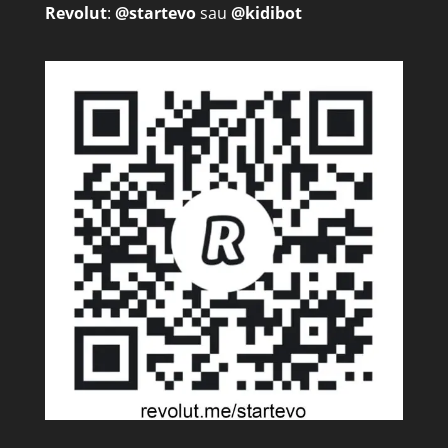
Revolut
:
@startevo
sau
@kidibot