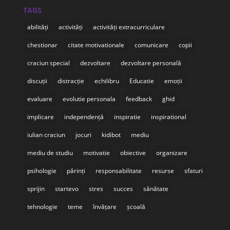
TAGS
abilități
activități
activități extracurriculare
chestionar
citate motivationale
comunicare
copii
craciun special
dezvoltare
dezvoltare personală
discuții
distracție
echilibru
Educatie
emoții
evaluare
evolutie personala
feedback
ghid
implicare
independență
inspiratie
inspirational
iulian craciun
jocuri
kidibot
mediu
mediu de studiu
motivatie
obiective
organizare
psihologie
părinți
responsabilitate
resurse
sfaturi
sprijin
startevo
stres
succes
sănătate
tehnologie
teme
învățare
școală