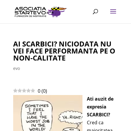
AI SCARBICI? NICIODATA NU
VEI FACE PERFORMANTA PE O
NON-CALITATE
evo
0
(
0
)
Ati auzit de
expresia
SCARBICI?
Cred ca
majoritatea