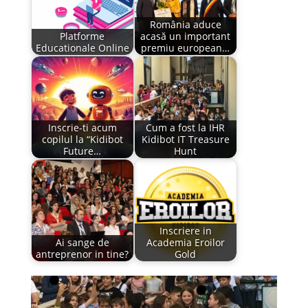
România aduce
Platforme
acasă un important
Educationale Online
premiu european…
Inscrie-ti acum
Cum a fost la IHR
copilul la “Kidibot
Kidibot IT Treasure
Future…
Hunt
Inscriere in
Ai sange de
Academia Eroilor
antreprenor in tine?
Gold