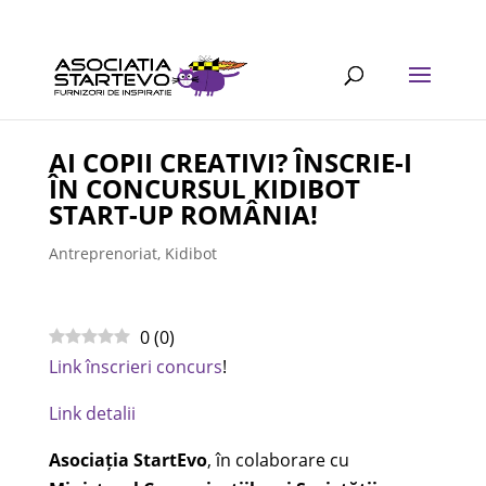
AI COPII CREATIVI? ÎNSCRIE-I
ÎN CONCURSUL KIDIBOT
START-UP ROMÂNIA!
Antreprenoriat
,
Kidibot
0
(
0
)
Link înscrieri concurs
!
Link detalii
Asociația StartEvo
, în colaborare cu