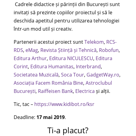
Cadrele didactice și părinții din București sunt
invitați să prezinte copiilor proiectul și să le
deschida apetitul pentru utilizarea tehnologiei
într-un mod util și creativ.
Partenerii acestui proiect sunt
Telekom
,
RCS-
RDS
,
eMag
,
Revista Știință și Tehnică
,
Robofun
,
Editura Arthur
,
Editura NICULESCU
,
Editura
Corint
,
Editura Humanitas
,
Interbrand
,
Societatea Muzicală
,
Soca Tour
,
GadgetWay.ro
,
Asociația Facem România Bine
,
Astroclubul
București
,
Raiffeisen Bank
,
Electrica
și alții.
Tic, tac –
https://www.kidibot.ro/ksr
Deadline:
17 mai 2019
.
Ti-a placut?