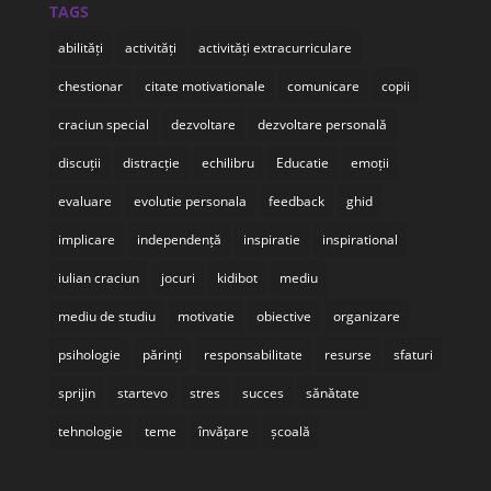
TAGS
abilități
activități
activități extracurriculare
chestionar
citate motivationale
comunicare
copii
craciun special
dezvoltare
dezvoltare personală
discuții
distracție
echilibru
Educatie
emoții
evaluare
evolutie personala
feedback
ghid
implicare
independență
inspiratie
inspirational
iulian craciun
jocuri
kidibot
mediu
mediu de studiu
motivatie
obiective
organizare
psihologie
părinți
responsabilitate
resurse
sfaturi
sprijin
startevo
stres
succes
sănătate
tehnologie
teme
învățare
școală