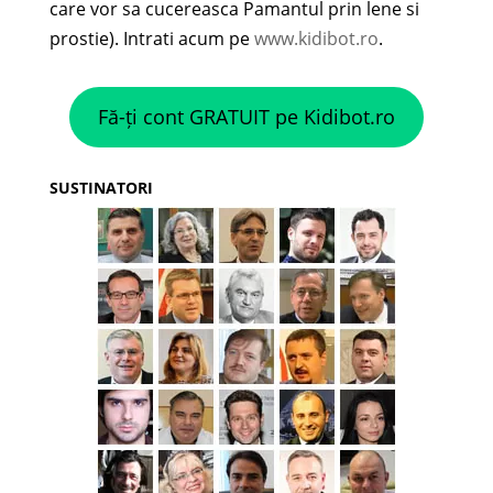
care vor sa cucereasca Pamantul prin lene si
prostie). Intrati acum pe
www.kidibot.ro
.
Fă-ți cont GRATUIT pe Kidibot.ro
SUSTINATORI