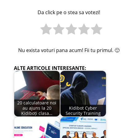
Da click pe o stea sa votezi!
Nu exista voturi pana acum! Fii tu primul. 🙂
ALTE ARTICOLE INTERESANTE:
20 calculatoare noi
au ajuns la 20
Kidibot Cyber
Kidiboți clasa…
Security Training