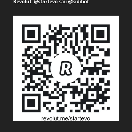
Revolut
:
@startevo
sau
@kidibot