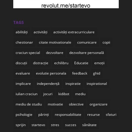
TAGS
abilități
activități
activități extracurriculare
chestionar
citate motivationale
comunicare
copii
craciun special
dezvoltare
dezvoltare personală
discuții
distracție
echilibru
Educatie
emoții
evaluare
evolutie personala
feedback
ghid
implicare
independență
inspiratie
inspirational
iulian craciun
jocuri
kidibot
mediu
mediu de studiu
motivatie
obiective
organizare
psihologie
părinți
responsabilitate
resurse
sfaturi
sprijin
startevo
stres
succes
sănătate