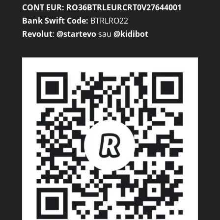
CONT EUR: RO36BTRLEURCRT0V27644001
Bank Swift Code:
BTRLRO22
Revolut
:
@startevo
sau
@kidibot