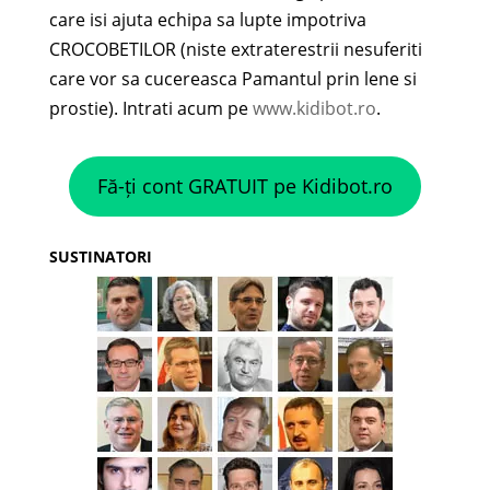
care isi ajuta echipa sa lupte impotriva
CROCOBETILOR (niste extraterestrii nesuferiti
care vor sa cucereasca Pamantul prin lene si
prostie). Intrati acum pe
www.kidibot.ro
.
Fă-ți cont GRATUIT pe Kidibot.ro
SUSTINATORI