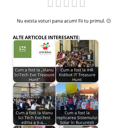
Nu exista voturi pana acum! Fii tu primul. 🙂
ALTE ARTICOLE INTERESANTE:
Cum a fost la „Vianu
Cum a fost la IHR
SciTech Evo Treasure
Kidibot IT Treasure
Hunt”
Hunt
Cum a fost la Vianu
Cum a fost la
Sci Tech Evo Fest
replicarea Sistemului
editia a II-a,…
Solar în București