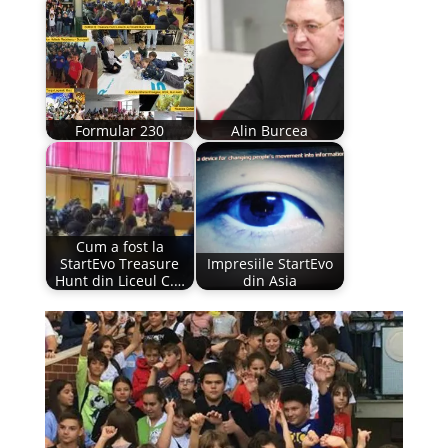
Formular 230
Alin Burcea
Cum a fost la
StartEvo Treasure
Impresiile StartEvo
Hunt din Liceul C.…
din Asia