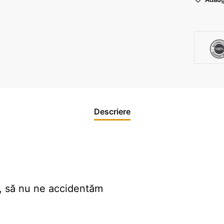
Cum
să
te
antren
corect
acasă
Descriere
, să nu ne accidentăm