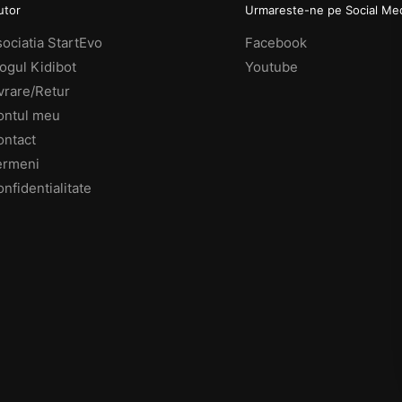
utor
Urmareste-ne pe Social Me
ociatia StartEvo
Facebook
ogul Kidibot
Youtube
vrare/Retur
ontul meu
ontact
ermeni
nfidentialitate