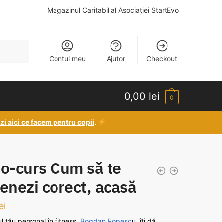
Magazinul Caritabil al Asociației StartEvo
Contul meu
Ajutor
Checkout
0,00
lei
0
zi aici ce facem pentru copii
.
ro-curs Cum să te
enezi corect, acasă
ei
l tău personal în fitness,
Bogdan Popesc
u, îți dă