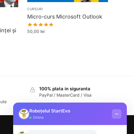
CURSURI
Micro-curs Microsoft Outlook
inței și
50,00
lei
100% plata in siguranta
PayPal / MasterCard / Visa
dute
Roboțelul StartEvo
Online