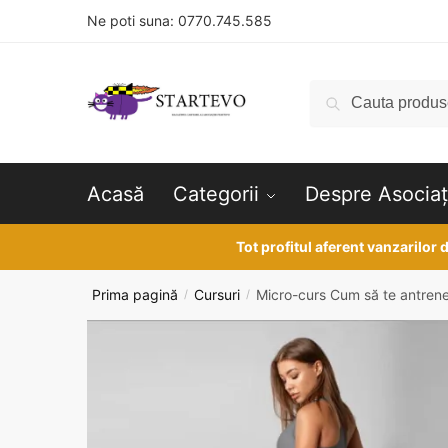
Skip
Skip
Ne poti suna:
0770.745.585
to
to
navigation
content
Caută
Caută
după:
Acasă
Categorii
Despre Asociaț
Tot profitul aferent vanzarilor
Prima pagină
Cursuri
Micro-curs Cum să te antrene
/
/