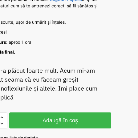
aturi cum să te antrenezi corect, să fii sănătos și
 scurte, ușor de urmărit și înțeles.
ces!
urs:
aprox 1 ora
a final.
-a plăcut foarte mult. Acum mi-am
t seama că eu făceam greșit
noflexiunile și altele. Imi place cum
plică
ate
Adaugă în coș
-
 pe lista de dorinte