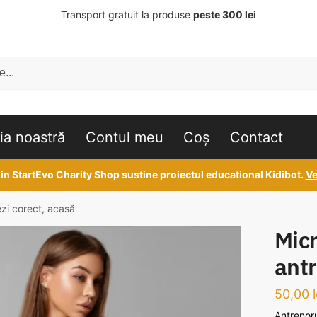
Transport gratuit la produse
peste 300 lei
ia noastră
Contul meu
Coș
Contact
 din StartEvo Charity Shop sustine proiectul educational Kidibot.
Ve
zi corect, acasă
Mic
antr
50,00
l
Antrenoru