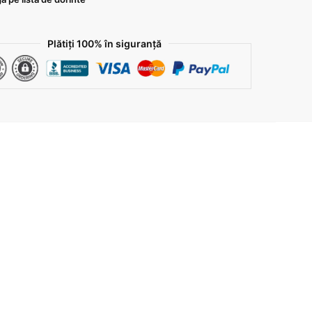
Plătiți 100% în siguranță
ezi
,