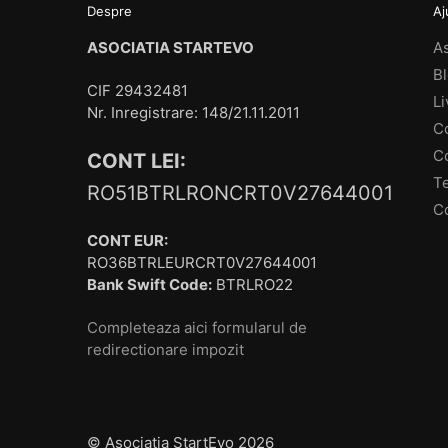
Despre
Aj
ASOCIATIA STARTEVO
As
Bl
CIF 29432481
Li
Nr. Inregistrare: 148/21.11.2011
C
C
CONT LEI:
T
RO51BTRLRONCRT0V27644001
Co
CONT EUR:
RO36BTRLEURCRT0V27644001
Bank Swift Code:
BTRLRO22
Completeaza aici formularul de
redirectionare impozit
© Asociatia StartEvo 2026